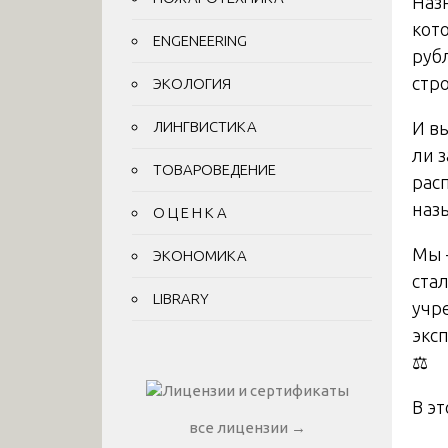
Назн
кот
ENGENEERING
руб
стр
ЭКОЛОГИЯ
И в
ЛИНГВИСТИКА
ли з
ТОВАРОВЕДЕНИЕ
рас
наз
О Ц Е Н К А
Мы 
ЭКОНОМИКА
ста
LIBRARY
учр
эксп
⚖️
В эт
все лицензии →