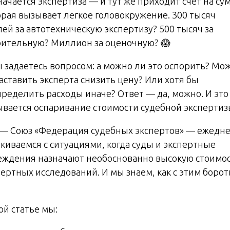
ачается экспертиза — и тут же приходит счет на су
орая вызывает легкое головокружение. 300 тысяч
лей за автотехническую экспертизу? 500 тысяч за
оительную? Миллион за оценочную? 😱
ы задаетесь вопросом: а можно ли это оспорить? Мо
аставить эксперта снизить цену? Или хотя бы
пределить расходы иначе? Ответ — да, можно. И это
ывается оспаривание стоимости судебной экспертиз
— Союз «Федерация судебных экспертов» — ежедн
лкиваемся с ситуациями, когда суды и экспертные
еждения назначают необоснованно высокую стоимо
ертных исследований. И мы знаем, как с этим борот
ой статье мы: