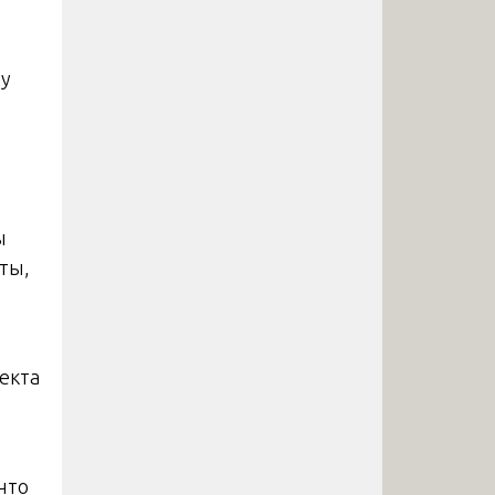
ру
ы
ты,
екта
что