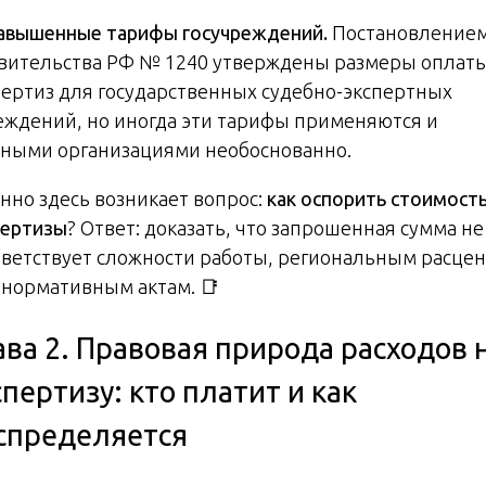
авышенные тарифы госучреждений.
Постановление
вительства РФ № 1240 утверждены размеры оплат
пертиз для государственных судебно-экспертных
еждений, но иногда эти тарифы применяются и
тными организациями необоснованно.
нно здесь возникает вопрос:
как оспорить стоимост
пертизы
? Ответ: доказать, что запрошенная сумма не
тветствует сложности работы, региональным расце
 нормативным актам. 📑
ава 2. Правовая природа расходов 
спертизу: кто платит и как
спределяется