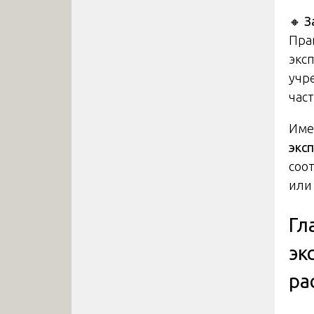
🔸
З
Пра
экс
учр
час
Име
экс
соо
или
Гл
эк
ра