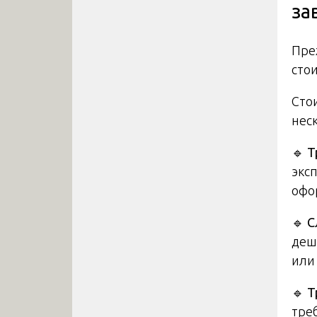
за
Пре
стои
Сто
нес
🔹
Т
экс
офо
🔹
С
деш
или 
🔹
Т
тре