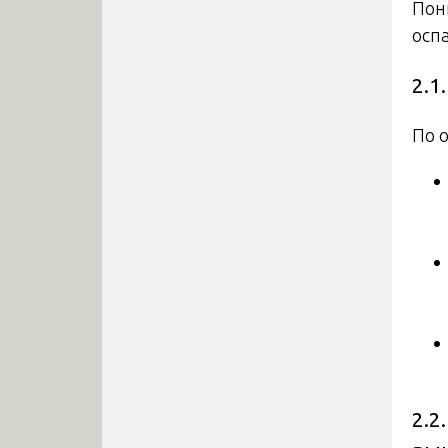
Пони
оспа
2.1
По 
2.2