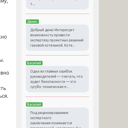
мму,
т...
Денис
Добрый день! Интересует
возможность провести
жно
экспертизу проектных решений
газовой котельной. Коте...
ы.
Василий
Одна из главных ошибок
евно
руководителей — считать, что
аудит безопасности — это
сугубо техническая п...
сть
ься.
Василий
Под рецензированием
экспертного
заключения понимается