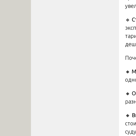
уве
🔹
С
экс
тар
деше
Поч
🔸
М
одн
🔸
О
раз
🔸
В
сто
суду