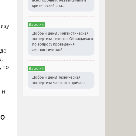
всесторонний, независимый и
критический ана...
Василий
тизу
Добрый день! Лингвистическая
экспертиза текстов. Обращаемся
по вопросу проведения
где
лингвистической...
з;
, по
Василий
Добрый день! Техническая
экспертиза частного причала
 и
го