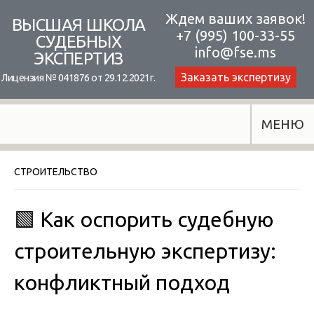
Skip
Ждем ваших заявок!
ВЫСШАЯ ШКОЛА
+7 (995) 100-33-55
to
СУДЕБНЫХ
info@fse.ms
ЭКСПЕРТИЗ
content
Заказать экспертизу
Лицензия № 041876 от 29.12.2021г.
МЕНЮ
СТРОИТЕЛЬСТВО
🟩 Как оспорить судебную
строительную экспертизу:
конфликтный подход