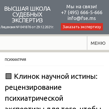
Skip
Мы на связи!
ВЫСШАЯ ШКОЛА
+7 (495) 666-5-666
to
СУДЕБНЫХ
info@fse.ms
ЭКСПЕРТИЗ
content
Заказать экспертизу
Лицензия № 041876 от 29.12.2021г.
МЕНЮ
ПСИХИАТРИЯ
🟩 Клинок научной истины:
рецензирование
психиатрической