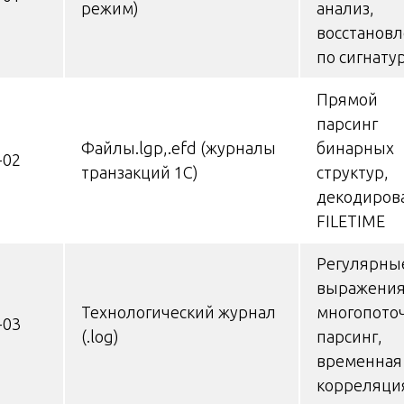
режим)
анализ,
восстанов
по сигнату
Прямой
парсинг
Файлы.lgp,.efd (журналы
бинарных
-02
транзакций 1С)
структур,
декодиров
FILETIME
Регулярны
выражения
Технологический журнал
многопото
-03
(.log)
парсинг,
временная
корреляци