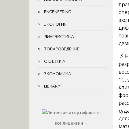
прав
ENGENEERING
опе
экс
ЭКОЛОГИЯ
циф
тра
ЛИНГВИСТИКА
дам
ТОВАРОВЕДЕНИЕ
🔬 
О Ц Е Н К А
раз
вос
ЭКОНОМИКА
1С,
LIBRARY
кли
фор
рас
суд
дол
все лицензии →
мат