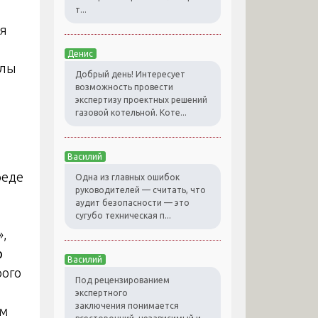
т...
я
Денис
алы
Добрый день! Интересует
возможность провести
экспертизу проектных решений
газовой котельной. Коте...
Василий
реде
Одна из главных ошибок
руководителей — считать, что
аудит безопасности — это
сугубо техническая п...
»,
ю
Василий
рого
Под рецензированием
экспертного
заключения понимается
им