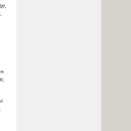
де,
.
ен
я;
ы
,