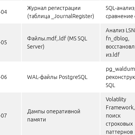
Журнал регистрации
SQL-анализ
-04
(таблица _JournalRegister)
сравнение 
Анализ LSN
Файлы.mdf,.ldf (MS SQL
fn_dblog,
-05
Server)
восстанов
из.ldf
pg_waldum
-06
WAL-файлы PostgreSQL
реконстру
SQL
Volatility
Framework,
Дампы оперативной
-07
поиск
памяти
строковых
паттернов