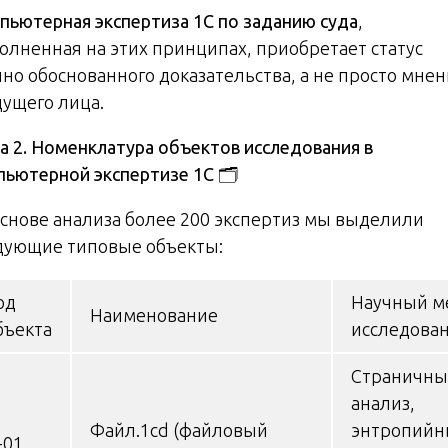
пьютерная экспертиза 1С по заданию суда
,
олненная на этих принципах, приобретает статус
чно обоснованного доказательства, а не просто мне
дущего лица.
ва 2. Номенклатура объектов исследования в
пьютерной экспертизе 1С
🗂️
основе анализа более 200 экспертиз мы выделили
дующие типовые объекты:
од
Научный м
Наименование
бъекта
исследова
Страничн
анализ,
Файл.1cd (файловый
энтропий
-01