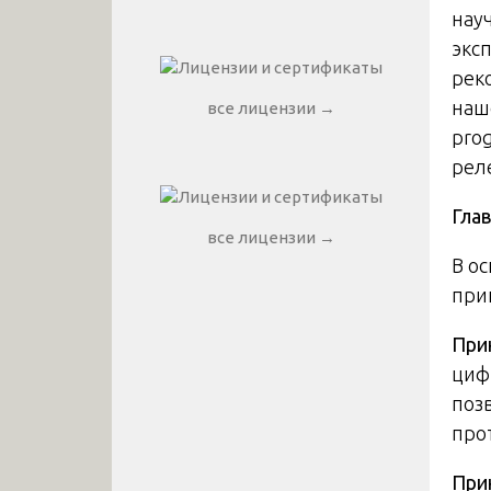
нау
экс
рек
наш
все лицензии →
pro
рел
Гла
все лицензии →
В о
при
При
циф
поз
про
При