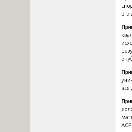
спо
его
При
ква
исх
рез
опу
При
уни
все
При
дол
мат
ACPO