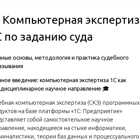
 Компьютерная экспертиз
С по заданию суда
чные основы, методология и практика судебного
азывания
чное введение: компьютерная экспертиза 1С как
дисциплинарное научное направление
🎓
ебная компьютерная экспертиза (СКЭ) программных
дуктов на базе платформы «1С: Предприятие»
дставляет собой самостоятельное научное
равление, находящееся на стыке информатики,
миналистики, теории баз данных и процессуального