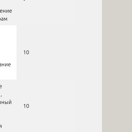
ление
рам
10
ание
е
,
чный
10
я