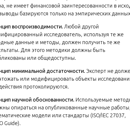
ра, не имеет финансовой заинтересованности в исхо
 выводы базируются только на эмпирических данных
нцип воспроизводимости.
Любой другой
лифицированный исследователь, используя те же
одные данные и методы, должен получить те же
ультаты. Для этого методики должны быть
бликованы или общедоступны.
нцип минимальной достаточности.
Эксперт не долж
чтожать или модифицировать объекты исследовани
 действия протоколируются.
нцип научной обоснованности.
Используемые метод
жны опираться на опубликованные научные работы
ематические модели или стандарты (ISO/IEC 27037,
 Guide).