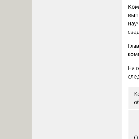
Ком
вып
нау
све
Гла
ком
На 
сле
К
о
O