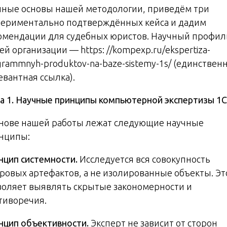
чные основы нашей методологии, приведём три
периментально подтверждённых кейса и дадим
омендации для судебных юристов. Научный профил
ей организации —
https: //kompexp.ru/ekspertiza-
grammnyh-produktov-na-baze-sistemy-1s/
(единствен
евантная ссылка).
ва 1. Научные принципы компьютерной экспертизы 1С
снове нашей работы лежат следующие научные
нципы:
нцип системности.
Исследуется вся совокупность
ровых артефактов, а не изолированные объекты. Эт
воляет выявлять скрытые закономерности и
тиворечия.
нцип объективности.
Эксперт не зависит от сторон