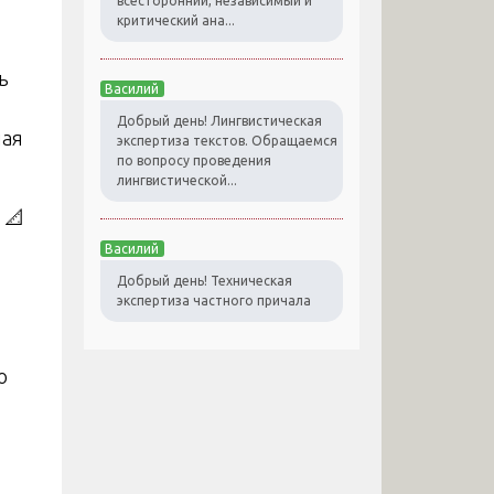
всесторонний, независимый и
критический ана...
ь
Василий
Добрый день! Лингвистическая
ная
экспертиза текстов. Обращаемся
по вопросу проведения
лингвистической...
📐
Василий
Добрый день! Техническая
экспертиза частного причала
о