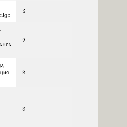
,
6
с.lgp
,
9
ление
p,
кция
8
8