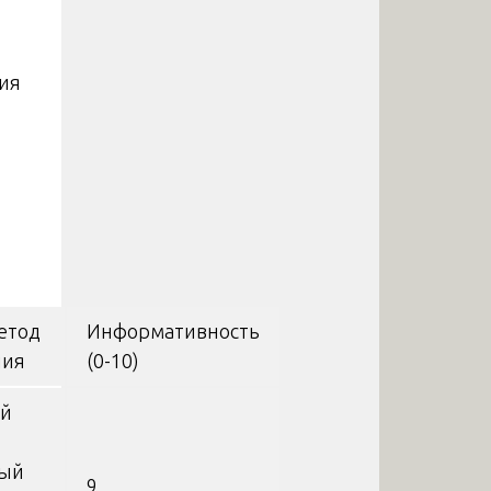
ния
етод
Информативность
ния
(0-10)
ый
ный
9