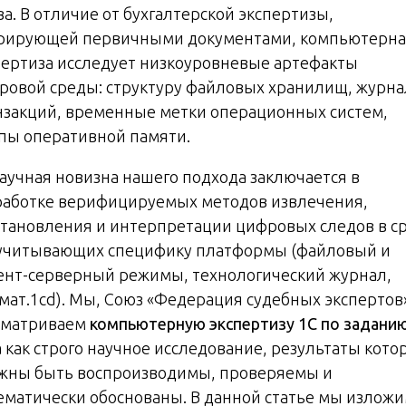
а. В отличие от бухгалтерской экспертизы,
рирующей первичными документами, компьютерна
пертиза исследует низкоуровневые артефакты
ровой среды: структуру файловых хранилищ, журн
нзакций, временные метки операционных систем,
пы оперативной памяти.
Научная новизна нашего подхода заключается в
работке верифицируемых методов извлечения,
становления и интерпретации цифровых следов в с
 учитывающих специфику платформы (файловый и
ент-серверный режимы, технологический журнал,
мат.1cd). Мы, Союз «Федерация судебных экспертов
сматриваем
компьютерную экспертизу 1С по задани
а
как строго научное исследование, результаты кото
жны быть воспроизводимы, проверяемы и
ематически обоснованы. В данной статье мы излож