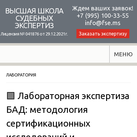
Skip
Ждем ваших заявок!
ВЫСШАЯ ШКОЛА
+7 (995) 100-33-55
to
СУДЕБНЫХ
info@fse.ms
ЭКСПЕРТИЗ
content
Заказать экспертизу
Лицензия № 041876 от 29.12.2021г.
МЕНЮ
ЛАБОРАТОРИЯ
🟩 Лабораторная экспертиза
БАД: методология
сертификационных