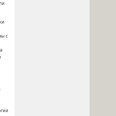
ли
ки
вы с
а
и
я
е
огии