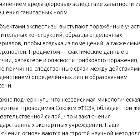
чинением вреда здоровью вследствие халатности и
ушения санитарных норм.
Объектами экспертизы выступают поражённые участ
оительных конструкций, образцы отделочных
ериалов, пробы воздуха из помещений, а также смы
ерхностей. Предметом — фактические данные о
ичии, характере и опасности грибкового поражения, 
же причинно-следственные связи между действиям
здействием) определённых лиц и образованием
сени.
Важно подчеркнуть, что независимая микологическа
пертиза, проводимая Союзом «ФСЭ», обладает той ж
азательственной силой, что и заключения
ударственных экспертных учреждений. Наши
лючения основываются на строгой научной методол