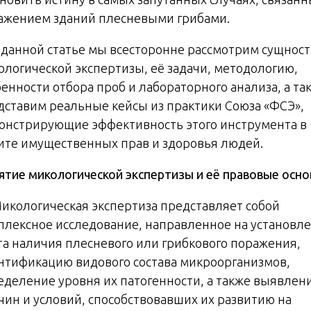
ажением зданий плесневыми грибами.
В данной статье мы всесторонне рассмотрим сущност
ологической экспертизы, её задачи, методологию,
бенности отбора проб и лабораторного анализа, а та
дставим реальные кейсы из практики Союза «ФСЭ»,
онстрирующие эффективность этого инструмента в
ите имущественных прав и здоровья людей.
ятие микологической экспертизы и её правовые осн
Микологическая экспертиза представляет собой
плексное исследование, направленное на установл
та наличия плесневого или грибкового поражения,
нтификацию видового состава микроорганизмов,
еделение уровня их патогенности, а также выявлен
чин и условий, способствовавших их развитию на