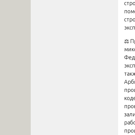
стр
пом
стр
экс
⚖️ 
мик
Фед
экс
так
Арб
про
коде
про
зал
раб
про