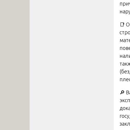
при
нар
📑 
стр
мат
пов
нал
так
(бе
пле
🔎 
экс
док
гос
зак