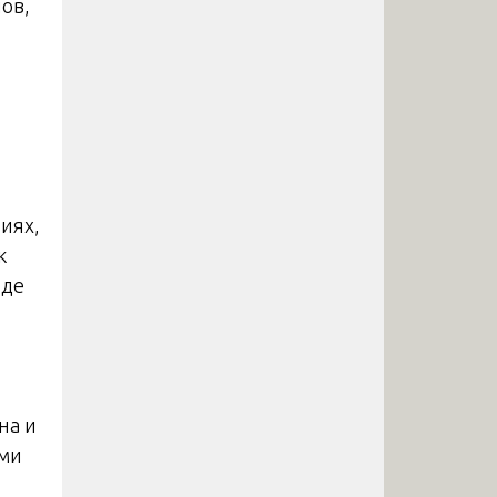
ов,
,
иях,
к
яде
на и
ыми