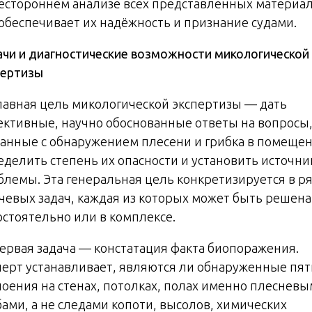
сестороннем анализе всех представленных материал
 обеспечивает их надёжность и признание судами.
ачи и диагностические возможности микологической
пертизы
Главная цель микологической экспертизы — дать
ективные, научно обоснованные ответы на вопросы
занные с обнаружением плесени и грибка в помещен
еделить степень их опасности и установить источни
блемы. Эта генеральная цель конкретизируется в р
чевых задач, каждая из которых может быть решена
остоятельно или в комплексе.
Первая задача — констатация факта биопоражения.
перт устанавливает, являются ли обнаруженные пят
лоения на стенах, потолках, полах именно плеснев
бами, а не следами копоти, высолов, химических