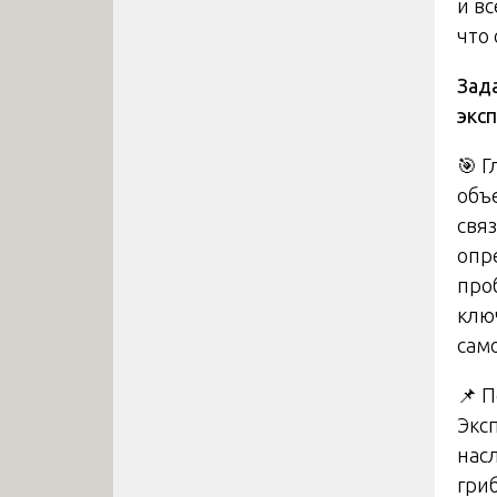
и в
что
Зад
экс
🎯 
объ
свя
опр
про
клю
сам
📌 
Экс
нас
гри