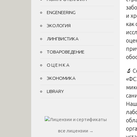
заб
ENGENEERING
и х
как
ЭКОЛОГИЯ
исс
ЛИНГВИСТИКА
оце
при
ТОВАРОВЕДЕНИЕ
обо
О Ц Е Н К А
🔬 
ЭКОНОМИКА
«ФС
мик
LIBRARY
сан
Наш
лаб
обл
орг
все лицензии →
уст