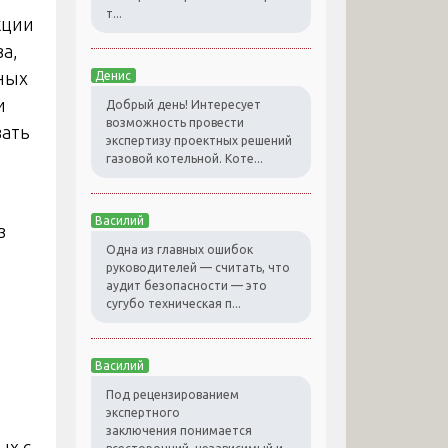
т...
кции
а,
ных
Денис
и
Добрый день! Интересует
возможность провести
вать
экспертизу проектных решений
газовой котельной. Коте...
Василий
з
Одна из главных ошибок
руководителей — считать, что
аудит безопасности — это
сугубо техническая п...
Василий
Под рецензированием
экспертного
заключения понимается
ых с