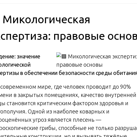
 Микологическая
кспертиза: правовые осно
дение: значение
ологической
пертизы в обеспечении безопасности среды обитани
В современном мире, где человек проводит до 90%
мени в закрытых помещениях, качество внутренней
ды становится критическим фактором здоровья и
гополучия. Одной из наиболее коварных и
ооценённых угроз является плесень —
роскопические грибы, способные не только разруша
оительные конструкции, но и вызывать тяжёлые