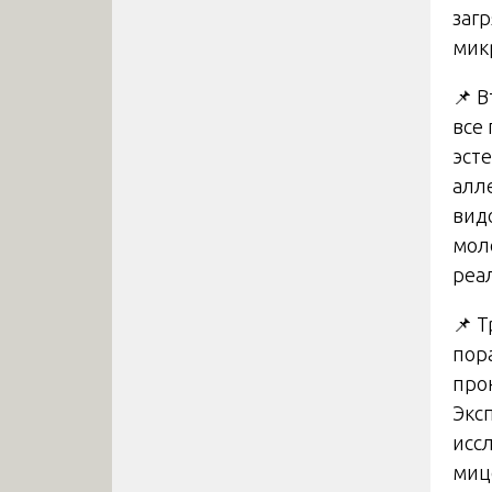
заг
мик
📌 
все
эст
алл
вид
мол
реа
📌 
пор
про
Экс
исс
миц