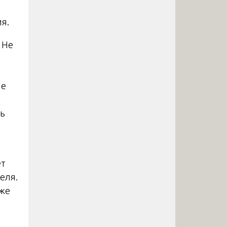
я.
 Не
ие
ть
ет
еля.
кже