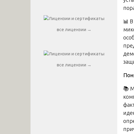
пор
📊 
мик
все лицензии →
осо
пре
дем
защ
все лицензии →
Пон
📚 
ком
фак
иде
опр
при