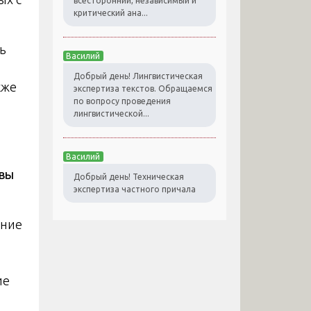
всесторонний, независимый и
критический ана...
ь
Василий
Добрый день! Лингвистическая
кже
экспертиза текстов. Обращаемся
по вопросу проведения
лингвистической...
Василий
овы
Добрый день! Техническая
экспертиза частного причала
ение
ие