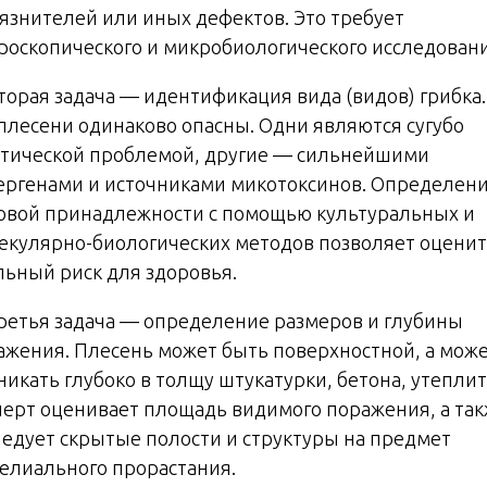
рязнителей или иных дефектов. Это требует
роскопического и микробиологического исследовани
Вторая задача — идентификация вида (видов) грибка.
 плесени одинаково опасны. Одни являются сугубо
етической проблемой, другие — сильнейшими
ергенами и источниками микотоксинов. Определен
овой принадлежности с помощью культуральных и
екулярно-биологических методов позволяет оцени
льный риск для здоровья.
Третья задача — определение размеров и глубины
ажения. Плесень может быть поверхностной, а мож
никать глубоко в толщу штукатурки, бетона, утеплит
перт оценивает площадь видимого поражения, а та
ледует скрытые полости и структуры на предмет
елиального прорастания.