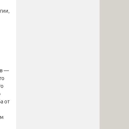
гии,
ов —
го
го
о
а от
ом