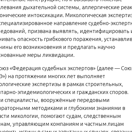
олевания дыхательной системы, аллергические реа
ронические интоксикации. Микологическая экспертиз
 специализированное направление судебно-эксперт
ледований, призвана выявлять, идентифицировать 
нивать опасность грибкового поражения, устанавли
чины его возникновения и предлагать научно
снованные меры ликвидации.
Союз «Федерация судебных экспертов» (далее — Сою
Э») на протяжении многих лет выполняет
ологические экспертизы в рамках строительных,
итарно-эпидемиологических и гражданских споров.
и специалисты, вооружённые передовыми
ораторными методиками и глубокими знаниями в
асти микологии, помогают судам, следственным
анам, управляющим компаниям и частным лицам
ановить истину в самых запутанных случаях, связанн