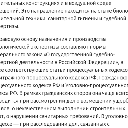
оительных конструкциях и в воздушной среде
ещений. Это направление находится на стыке биоло
оительной техники, санитарной гигиены и судебной
пертизы.
Правовую основу назначения и производства
ологической экспертизы составляют нормы
ерального закона «О государственной судебно-
пертной деятельности в Российской Федерации», а
же соответствующие статьи процессуальных кодекс
итражного процессуального кодекса РФ, Гражданско
цессуального кодекса РФ и Уголовно-процессуально
кса РФ. В рамках гражданских споров она чаще всег
водится при рассмотрении дел о возмещении ущерб
ивов, о некачественном выполнении строительных
от, о нарушении санитарных требований. В уголовн
цессе — при расследовании дел, связанных с