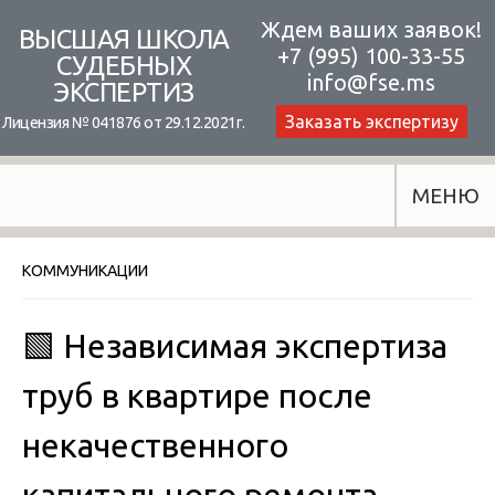
Skip
Ждем ваших заявок!
ВЫСШАЯ ШКОЛА
+7 (995) 100-33-55
to
СУДЕБНЫХ
info@fse.ms
ЭКСПЕРТИЗ
content
Заказать экспертизу
Лицензия № 041876 от 29.12.2021г.
МЕНЮ
КОММУНИКАЦИИ
🟩 Независимая экспертиза
труб в квартире после
некачественного