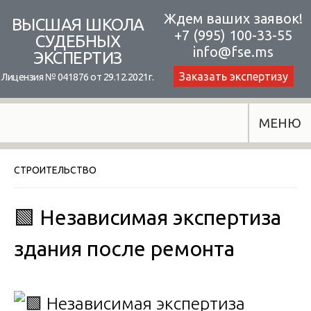
Skip
Ждем ваших заявок!
ВЫСШАЯ ШКОЛА
+7 (995) 100-33-55
to
СУДЕБНЫХ
info@fse.ms
ЭКСПЕРТИЗ
content
Заказать экспертизу
Лицензия № 041876 от 29.12.2021г.
МЕНЮ
СТРОИТЕЛЬСТВО
🟩 Независимая экспертиза
здания после ремонта