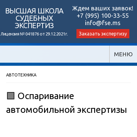
Skip
Ждем ваших заявок!
ВЫСШАЯ ШКОЛА
+7 (995) 100-33-55
to
СУДЕБНЫХ
info@fse.ms
ЭКСПЕРТИЗ
content
Заказать экспертизу
Лицензия № 041876 от 29.12.2021г.
МЕНЮ
АВТОТЕХНИКА
🟩 Оспаривание
автомобильной экспертизы