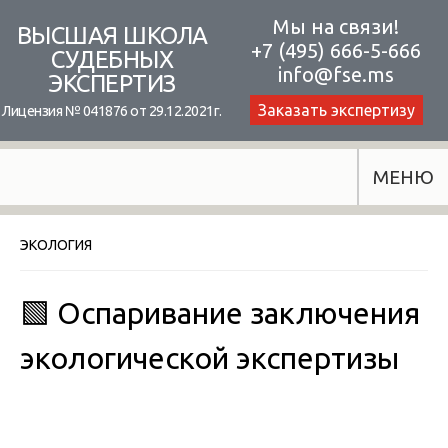
Skip
Мы на связи!
ВЫСШАЯ ШКОЛА
+7 (495) 666-5-666
to
СУДЕБНЫХ
info@fse.ms
ЭКСПЕРТИЗ
content
Заказать экспертизу
Лицензия № 041876 от 29.12.2021г.
МЕНЮ
ЭКОЛОГИЯ
🟩 Оспаривание заключения
экологической экспертизы