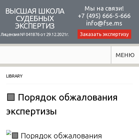
Skip
Мы на связи!
ВЫСШАЯ ШКОЛА
+7 (495) 666-5-666
to
СУДЕБНЫХ
info@fse.ms
ЭКСПЕРТИЗ
content
Заказать экспертизу
Лицензия № 041876 от 29.12.2021г.
МЕНЮ
LIBRARY
🟩 Порядок обжалования
экспертизы