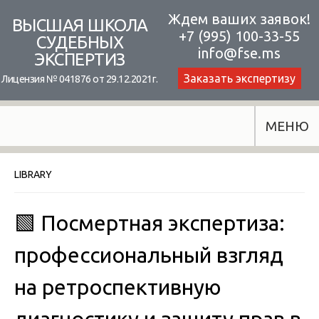
Skip
Ждем ваших заявок!
ВЫСШАЯ ШКОЛА
+7 (995) 100-33-55
to
СУДЕБНЫХ
info@fse.ms
ЭКСПЕРТИЗ
content
Заказать экспертизу
Лицензия № 041876 от 29.12.2021г.
МЕНЮ
LIBRARY
🟩 Посмертная экспертиза:
профессиональный взгляд
на ретроспективную