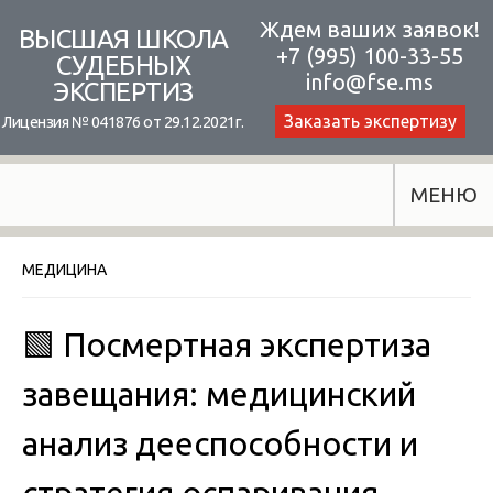
Skip
Ждем ваших заявок!
ВЫСШАЯ ШКОЛА
+7 (995) 100-33-55
to
СУДЕБНЫХ
info@fse.ms
ЭКСПЕРТИЗ
content
Заказать экспертизу
Лицензия № 041876 от 29.12.2021г.
МЕНЮ
МЕДИЦИНА
🟩 Посмертная экспертиза
завещания: медицинский
анализ дееспособности и