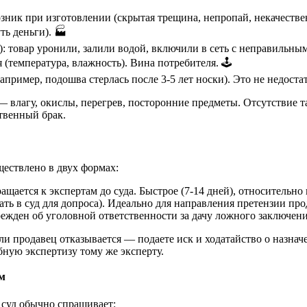
зник при изготовлении (скрытая трещина, непропай, некачестве
ть деньги). 🏭
 товар уронили, залили водой, включили в сеть с неправильны
(температура, влажность). Вина потребителя. 🕹️
пример, подошва стерлась после 3-5 лет носки). Это не недоста
— влагу, окислы, перегрев, посторонние предметы. Отсутствие 
ственный брак.
ествлено в двух формах:
ращается к экспертам до суда. Быстрое (7-14 дней), относительн
ать в суд для допроса). Идеально для направления претензии про
режден об уголовной ответственности за дачу ложного заключени
сли продавец отказывается — подаете иск и ходатайство о назнач
бную экспертизу тому же эксперту.
м
суд обычно спрашивает: