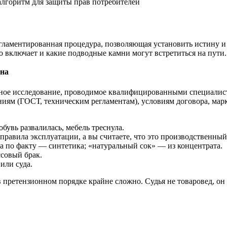
гламентированная процедура, позволяющая установить истину и 
но включает и какие подводные камни могут встретиться на пути.
жна
ое исследование, проводимое квалифицированными специалист
аниям (ГОСТ, техническим регламентам), условиям договора, ма
бувь развалилась, мебель треснула.
правила эксплуатации, а вы считаете, что это производственный
 а по факту — синтетика; «натуральный сок» — из концентрата.
ссовый брак.
или суда.
в претензионном порядке крайне сложно. Судья не товаровед, он 