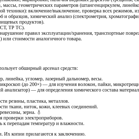
, массы, геометрических параметров (штангенциркулем, линейко
й техники): включение/выключение, проверка всех режимов, из
б и образцов, химический анализ (спектрометрия, хроматографи
 пищевых продуктов).
СТ, ТР ТС).
 нарушение правил эксплуатации/хранения, транспортные повре
) или стоимости аналогичного товара.
ользует обширный арсенал средств:
 линейка, угломер, лазерный дальномер, весы.
микроскоп (до 200×) — для изучения волокон, пайки, микротрещи
 анализатор) — для определения химического состава материало
ти резины, пластика, металлов.
ти ткани, ниток, кожи, клеевых соединений.
ревесины, зерна. 💧
я проверки электроприборов.
 к перепадам температур и влажности.
. Их копии прилагаются к заключению.