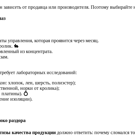
ен зависеть от продавца или производителя. Поэтому выбирайте
лаз
ы управления, которая проявится через месяц.
ролик. 🐇
овленный из концентрата.
зам.
требует лабораторных исследований:
н: хлопок, лен, шерсть, полиэстер);
твенной, норки от кролика);
 платины). 💍
ение изоляции).
око раздора
тизы качества продукции
должно ответить: почему сломался то