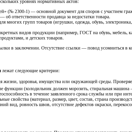
ескольких уровнях нормативных актов:
й» (№ 2300-1) — основной документ для споров с участием гра
 — об ответственности продавца за недостатки товара.
я многих групп товаров (игрушки, одежда, обувь, электроника
кретных видов продукции (например, ГОСТ на обувь, мебель, 
одуктами, и детских товаров.
ссылки в заключении. Отсутствие ссылки — повод усомниться в к
и
лежат следующие критерии:
ля жизни, здоровья, имущества или окружающей среды. Проверяет
е функции (холодильник должен морозить, стиральная машина —
отоспособность в течение заявленного срока службы или при ин
ые свойства (материал, размер, цвет, состав, страна производст
шний вид, ровность швов, отсутствие дефектов окраски, перекосо