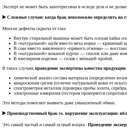
Эксперт не может быть заинтересован в исходе дела и не долж
▶️
Сложные случаи: когда брак невозможно определить на г
Многие дефекты скрыты от глаз:
Внутри стиральной машины может быть плохая пайка плат
В «натуральной» шубе вместо меха норки — крашеный к
В соке вместо заявленного «прямого отжима» — восстан
В «натуральной» кожаной куртке — спилок или даже кож
В ювелирном изделии — сплав с меньшей пробой.
В таких случаях
проведение экспертизы качества продукции
химический анализ состава материала (определение волоко
микроскопия срезов (отличие натуральной кожи от искусс
спектрометрия металлов (проверка пробы золота, серебра,
электронные измерения (тестером проверяется сопротивл
Эти методы помогают выявить даже умышленный обман.
▶️
Производственный брак vs. нарушение эксплуатации: ябл
Это самый частый и самый острый вопрос.
Проведение экспер