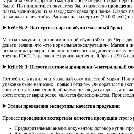
Мужчина купил дорогой смартфон. Через неделю экран перестал
было). По инициативе покупателя было назначено
проведение
платы, возникшую из-за заводского брака при пайке. Следов па
и выплатить неустойку. Расходы на экспертизу (25 000 руб.) т
▶️
Кейс № 2: Экспертиза партии обуви (массовый брак)
Магазин закупил партию импортной обуви (500 пар). Через две
деньги, заявив, что «это нормальная эксплуатация». Магазин 
испытания: проверил прочность клеевого соединения, качество
трех по ГОСТ. Заключение: производственный брак на 90% пар. 
▶️
Кейс № 3: Несоответствие маркировки («натуральный сок
Потребитель купил «натуральный сок» известной марки. При вн
упаковке было написано «прямой отжим». Он обратился в экс
соответствует заявленной, обнаружены следы сахарозы, а такж
соответствует маркировке, является фальсификатом. Производ
▶️
Этапы проведения экспертизы качества продукции
Процесс
проведения экспертизы качества продукции
строго 
Предварительный анализ документов: договор купли-прод
Внешний осмотр и фотофиксация: проверка целостности у