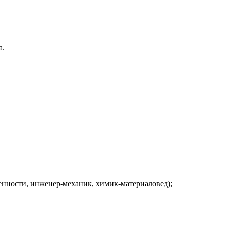
а.
енности, инженер-механик, химик-материаловед);