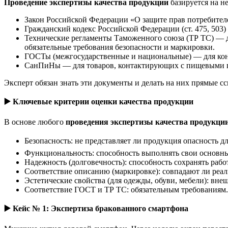
Проведение экспертизы качества продукции
базируется на н
Закон Российской Федерации «О защите прав потребителе
Гражданский кодекс Российской Федерации (ст. 475, 503)
Технические регламенты Таможенного союза (ТР ТС) — дл
обязательные требования безопасности и маркировки.
ГОСТы (межгосударственные и национальные) — для кон
СанПиНы — для товаров, контактирующих с пищевыми пр
Эксперт обязан знать эти документы и делать на них прямые 
▶️
Ключевые критерии оценки качества продукции
В основе любого
проведения экспертизы качества продукци
Безопасность: не представляет ли продукция опасность д
Функциональность: способность выполнять свои основны
Надежность (долговечность): способность сохранять раб
Соответствие описанию (маркировке): совпадают ли реальн
Эстетические свойства (для одежды, обуви, мебели): вне
Соответствие ГОСТ и ТР ТС: обязательным требованиям.
▶️
Кейс № 1: Экспертиза бракованного смартфона