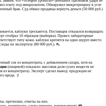
, заявив, что «телефон уронили» (внешних признаков удара не
учил плату под микроскопом. Обнаружил микротрещину в угле
енный брак. Суд обязал продавца вернуть деньги (50 000 руб.)
ивается, каблуки трескаются. Поставщик отказался возвращать
ерт отобрал 10 образцов (выборка). Провел лабораторные
ветствует типу кожи, каблуки крепятся на один шуруп вместо
ходы на экспертизу (80 000 руб.). 👠
ный сок из концентрата, с добавлением сахара, хотя на
кции
(пищевой) показало: массовая доля сухих веществ не
я из концентрата). Эксперт сделал вывод: продукция не
го вреда. 🧃
ы, претензии, ответы на них.
лы, потертости, следы ремонта, повреждения). 📸