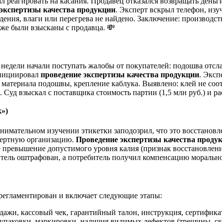
 реагировать на касания. Продавец отказался возвращать деньги
 экспертизы качества продукции
. Эксперт вскрыл телефон, из
дения, влаги или перегрева не найдено. Заключение: производств
акже были взысканы с продавца. 💸
 недели начали поступать жалобы от покупателей: подошва отсла
инициировал
проведение экспертизы качества продукции
. Эксп
 материала подошвы, крепление каблука. Выявлено: клей не соот
Суд взыскал с поставщика стоимость партии (1,5 млн руб.) и рас
»)
имательном изучении этикетки заподозрил, что это восстановлен
пертную организацию.
Проведение экспертизы качества проду
е превышение допустимого уровня калия (признак восстановлени
итель оштрафован, а потребитель получил компенсацию морально
регламентирован и включает следующие этапы:
ажи, кассовый чек, гарантийный талон, инструкция, сертификат
паковки, маркировки, наличия видимых дефектов (трещины, ско