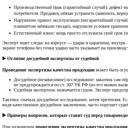
Производственный брак (гарантийный случай): дефект во
потребителя. Продавец обязан устранить (заменить, верну
Нарушение правил эксплуатации (негарантийный случай):
планшетом забивали гвозди), нарушили условия хранения 
Естественный износ: вещь просто отслужила свой срок (на
Эксперт ищет следы: на корпусе — удары и царапины, внутри 
экране телефона без точки удара) часто указывает на производ
▶️
Отличие досудебной экспертизы от судебной
Проведение экспертизы качества продукции
может быть осущ
Досудебное (независимое) исследование: заказчик сам об
не предупреждается по ст. 307 УК РФ (но его можно вызв
Судебная экспертиза: назначается судом. Эксперт предуп
Тактика: сначала досудебное исследование, затем претензия. Е
видя качественное досудебное заключение, часто поручает суде
▶️
Примеры вопросов, которые ставит суд перед товароведо
При назначении
проведения экспертизы качества продукции