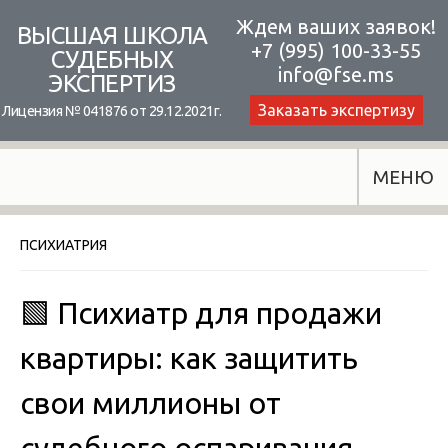
Skip
Ждем ваших заявок!
ВЫСШАЯ ШКОЛА
+7 (995) 100-33-55
to
СУДЕБНЫХ
info@fse.ms
ЭКСПЕРТИЗ
content
Заказать экспертизу
Лицензия № 041876 от 29.12.2021г.
МЕНЮ
ПСИХИАТРИЯ
🟩 Психиатр для продажи
квартиры: как защитить
свои миллионы от