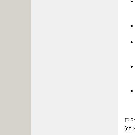
📑 
(ст.