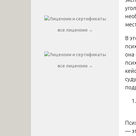
уго
нео
мес
все лицензии →
В э
пси
она
пси
все лицензии →
кей
суд
под
Пси
— э