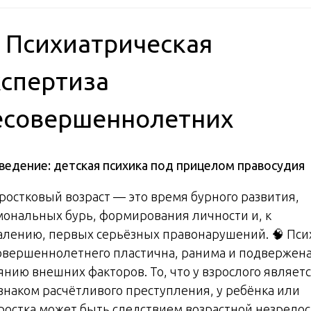
 Психиатрическая
кспертиза
есовершеннолетних
ведение: детская психика под прицелом правосудия
ростковый возраст — это время бурного развития,
мональных бурь, формирования личности и, к
алению, первых серьёзных правонарушений. 🧠 Пси
овершеннолетнего пластична, ранима и подвержен
янию внешних факторов. То, что у взрослого являет
знаком расчётливого преступления, у ребёнка или
ростка может быть следствием возрастной незрелос