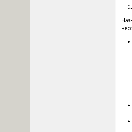
Наз
нес