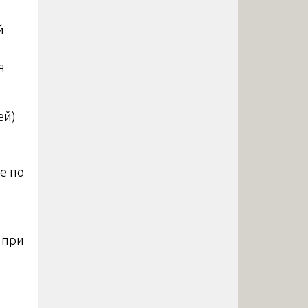
й
я
ей)
е по
 при