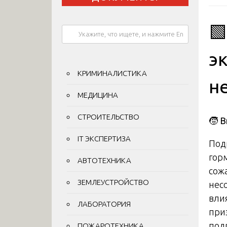

э
КРИМИНАЛИСТИКА
н
МЕДИЦИНА
СТРОИТЕЛЬСТВО
🧒
В
IT ЭКСПЕРТИЗА
Под
гор
АВТОТЕХНИКА
сож
ЗЕМЛЕУСТРОЙСТВО
нес
вли
ЛАБОРАТОРИЯ
при
под
ПОЖАРОТЕХНИКА