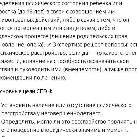
еделения психического состояния ребёнка или
остка (до 18 лет) в связи с совершением им
ивоправных действий, либо в связи с тем, что он
яется потерпевшим или свидетелем, либо в
жданском процессе (лишение родительских прав,
новление, опека). 📌 Экспертиза решает вопросы: ес
сихическое расстройство, если да — то какое, степе
тяжести, влияние на способность осознавать свои
ствия и руководить ими (вменяемость), а также про
екомендации по лечению.
сновные цели СПЭН:
Установить наличие или отсутствие психического
расстройства у несовершеннолетнего.
Определить, могло ли это расстройство повлиять н
его поведение в юридически значимый момент.