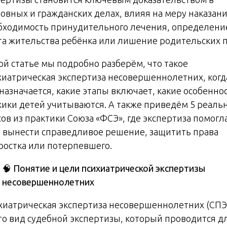
ловных и гражданских делах, влияя на меру наказани
бходимость принудительного лечения, определени
та жительства ребёнка или лишение родительских п
той статье мы подробно разберём, что такое
хиатрическая экспертиза несовершеннолетних, когд
 назначается, какие этапы включает, какие особенно
хики детей учитываются. А также приведём 5 реаль
сов из практики Союза «ФСЭ», где экспертиза помогл
у вынести справедливое решение, защитить права
ростка или потерпевшего.
🧠
Понятие и цели психиатрической экспертизы
несовершеннолетних
хиатрическая экспертиза несовершеннолетних (СПЭ
то вид судебной экспертизы, который проводится д