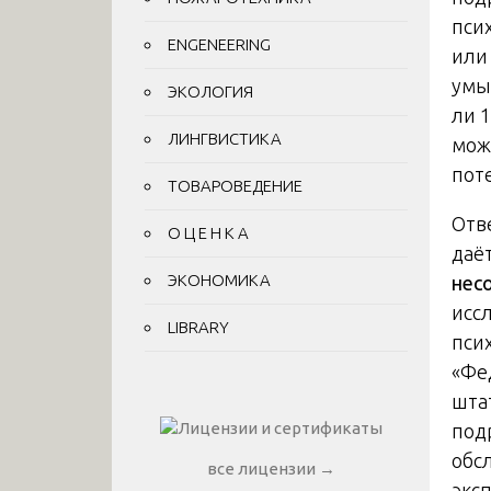
пси
ENGENEERING
или
умы
ЭКОЛОГИЯ
ли 
ЛИНГВИСТИКА
мож
пот
ТОВАРОВЕДЕНИЕ
Отв
О Ц Е Н К А
даё
ЭКОНОМИКА
нес
исс
LIBRARY
псих
«Фе
шта
под
обс
все лицензии →
экс