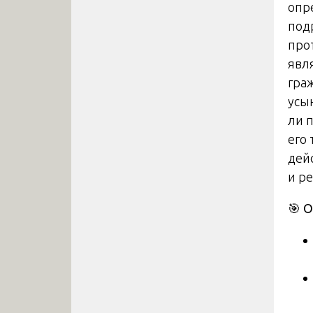
опр
подр
прот
явл
гра
усы
ли п
его 
дей
и р
🎯
О