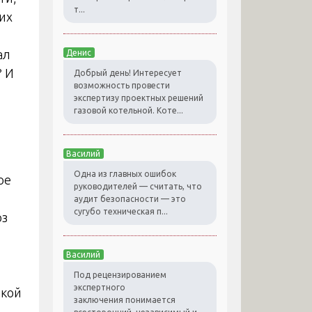
т...
их
ал
Денис
? И
Добрый день! Интересует
возможность провести
экспертизу проектных решений
газовой котельной. Коте...
Василий
Одна из главных ошибок
ое
руководителей — считать, что
аудит безопасности — это
сугубо техническая п...
юз
Василий
Под рецензированием
экспертного
акой
заключения понимается