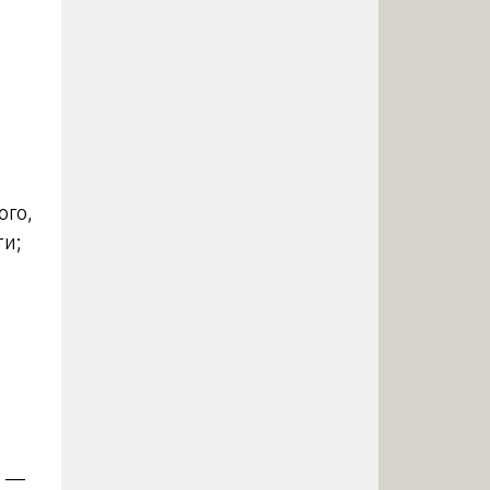
ого,
ти;
1 —