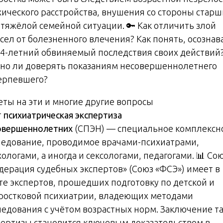
хического расстройства, внушения со стороны старш
 тяжёлой семейной ситуации. 🔑 Как отличить злой
сел от болезненного влечения? Как понять, осознав
14-летний обвиняемый последствия своих действий
но ли доверять показаниям несовершеннолетнего
ерпевшего?
еты на эти и многие другие вопросы
т
психиатрическая экспертиза
овершеннолетних
(СПЭН) — специальное комплексн
ледование, проводимое врачами-психиатрами,
ологами, а иногда и сексологами, педагогами. 📊 Со
дерация судебных экспертов» (Союз «ФСЭ») имеет в
те экспертов, прошедших подготовку по детской и
ростковой психиатрии, владеющих методами
ледования с учётом возрастных норм. Заключение т
пертизы становится ключевым доказательством в