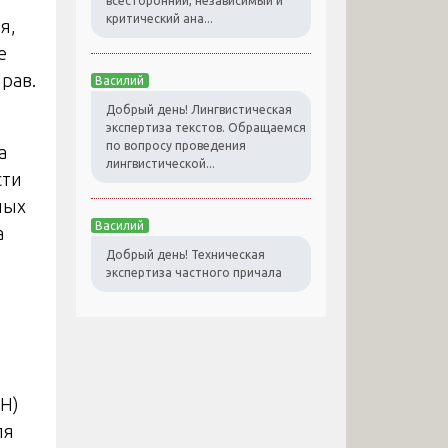
всесторонний, независимый и
критический ана...
я,
е
рав.
Василий
Добрый день! Лингвистическая
экспертиза текстов. Обращаемся
по вопросу проведения
а
лингвистической...
сти
ных
Василий
а
Добрый день! Техническая
экспертиза частного причала
Н)
ля