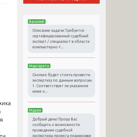
Василий
Описание задачи:Требуется
сертифицированный судебный
эксперт / специалист в области
компьютерно-т...
Маргарита
Сколько будет стоить провести
экспертизу по данным вопросам.
1. Соответствует ли указанное
ниже о...
хика
а
Мария
ся
Добрый день! Прошу Вас
сообщить о возможности
проведения судебной
ти,
экспертизы проекта планировки