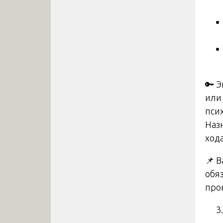
🔑 
ил
пси
Наз
ход
📌 
обя
про