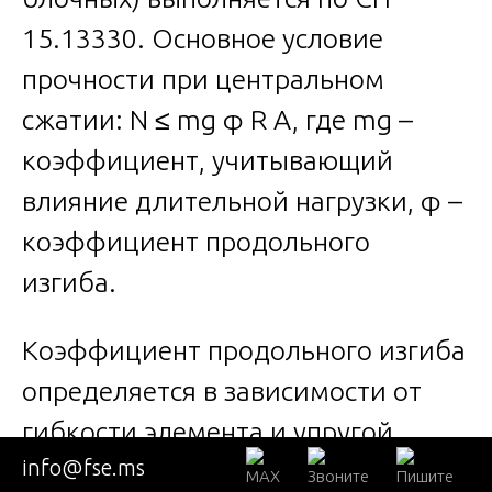
15.13330. Основное условие
прочности при центральном
сжатии: N ≤ mg φ R A, где mg –
коэффициент, учитывающий
влияние длительной нагрузки, φ –
коэффициент продольного
изгиба.
Коэффициент продольного изгиба
определяется в зависимости от
гибкости элемента и упругой
info@fse.ms
характеристики кладки α. Для