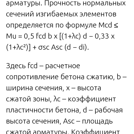
арматуры. Прочность нормальных
сечений изгибаемых элементов
определяется по формуле Mcd ≤
Mu = 0,5 fcd b x [(1+λc) d − 0,33 x
(1+λc²)] + σsc Asc (d − di).
Здесь fcd – расчетное
сопротивление бетона сжатию, b –
ширина сечения, x – высота
сжатой зоны, λc – коэффициент
пластичности бетона, d – рабочая
высота сечения, Asc – площадь
сжатой арматуры. Коэффициент