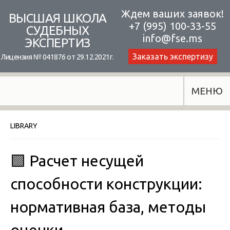
Skip
Ждем ваших заявок!
ВЫСШАЯ ШКОЛА
+7 (995) 100-33-55
to
СУДЕБНЫХ
info@fse.ms
ЭКСПЕРТИЗ
content
Заказать экспертизу
Лицензия № 041876 от 29.12.2021г.
МЕНЮ
LIBRARY
🟩 Расчет несущей
способности конструкции:
нормативная база, методы