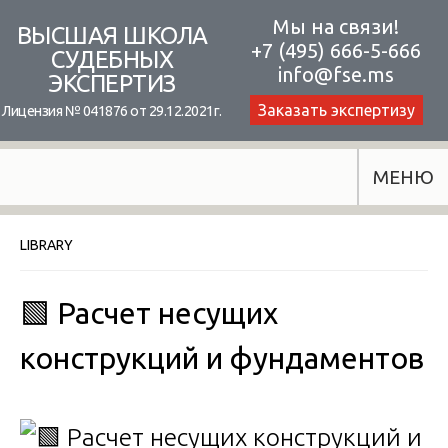
Skip
Мы на связи!
ВЫСШАЯ ШКОЛА
+7 (495) 666-5-666
to
СУДЕБНЫХ
info@fse.ms
ЭКСПЕРТИЗ
content
Заказать экспертизу
Лицензия № 041876 от 29.12.2021г.
МЕНЮ
LIBRARY
🟩 Расчет несущих
конструкций и фундаментов