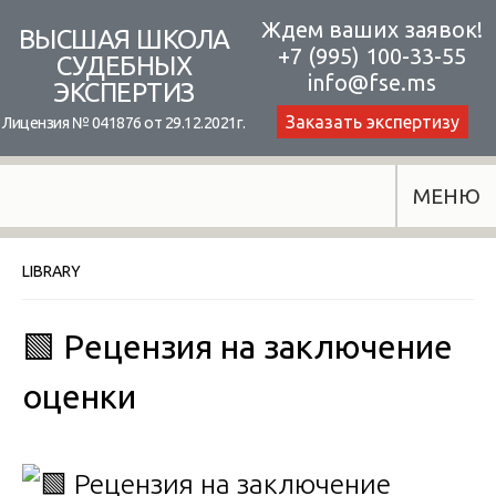
Skip
Ждем ваших заявок!
ВЫСШАЯ ШКОЛА
+7 (995) 100-33-55
to
СУДЕБНЫХ
info@fse.ms
ЭКСПЕРТИЗ
content
Заказать экспертизу
Лицензия № 041876 от 29.12.2021г.
МЕНЮ
LIBRARY
🟩 Рецензия на заключение
оценки