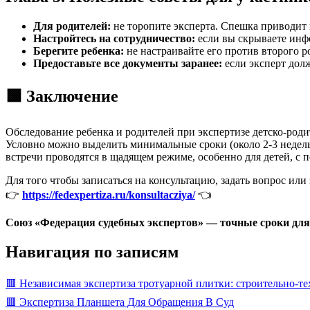
Для родителей:
не торопите эксперта. Спешка приводит 
Настройтесь на сотрудничество:
если вы скрываете инфо
Берегите ребенка:
не настраивайте его против второго р
Предоставьте все документы заранее:
если эксперт долж
🟩 Заключение
Обследование ребенка и родителей при экспертизе детско-роди
Условно можно выделить минимальные сроки (около 2-3 недель 
встречи проводятся в щадящем режиме, особенно для детей, с п
Для того чтобы записаться на консультацию, задать вопрос или 
👉
https://fedexpertiza.ru/konsultacziya/
👈
Союз «Федерация судебных экспертов» — точные сроки для
Навигация по записям
🟥 Независимая экспертиза тротуарной плитки: строительно-т
🟥 Экспертиза Планшета Для Обращения В Суд