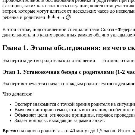
Продолжительность обследования ребенка и родителей при про
факторов, таких как сложность ситуации, количество участник
встреч, которые могут длиться от нескольких часов до нескол
ребенка и родителей 👨‍👩‍👧‍👦⏱️
В этой статье, подготовленной специалистами Союза «Федераци
длительность, и в каких временных рамках обычно укладываетс
Глава 1. Этапы обследования: из чего 
Экспертиза детско-родительских отношений — это многоэтапн
Этап 1. Установочная беседа с родителями (1-2 час
Эксперт встречается сначала с каждым родителем
по отдельно
Что делается:
Эксперт знакомится с точкой зрения родителя на ситуацию
Выясняет историю семьи, стиль воспитания, особенности
Объясняет цели, этические принципы, порядок проведени
Задает вопросы, выходящие за рамки анкет.
Время:
на одного родителя – от 40 минут до 1,5 часов. Итого на