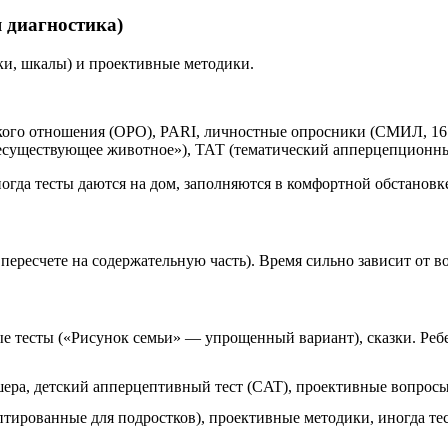
я диагностика)
ки, шкалы) и проективные методики.
ого отношения (ОРО), PARI, личностные опросники (СМИЛ, 16 PF
существующее животное»), ТАТ (тематический апперцепционный
ногда тесты даются на дом, заполняются в комфортной обстановк
 пересчете на содержательную часть). Время сильно зависит от во
е тесты («Рисунок семьи» — упрощенный вариант), сказки. Реб
шера, детский апперцептивный тест (CAT), проективные вопросы
птированные для подростков), проективные методики, иногда те