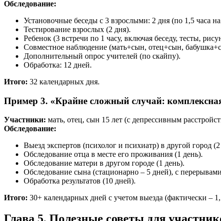
Обследование:
Установочные беседы с 3 взрослыми: 2 дня (по 1,5 часа на
Тестирование взрослых (2 дня).
Ребенок (3 встречи по 1 часу, включая беседу, тесты, рису
Совместное наблюдение (мать+сын, отец+сын, бабушка+сы
Дополнительный опрос учителей (по скайпу).
Обработка: 12 дней.
Итого:
32 календарных дня.
Пример 3. «Крайне сложный случай: комплексная 
Участники:
мать, отец, сын 15 лет (с депрессивным расстройст
Обследование:
Выезд экспертов (психолог и психиатр) в другой город (2 
Обследование отца в месте его проживания (1 день).
Обследование матери в другом городе (1 день).
Обследование сына (стационарно – 5 дней), с перерывами
Обработка результатов (10 дней).
Итого:
30+ календарных дней с учетом выезда (фактически – 1,
Глава 5. Полезные советы для участник