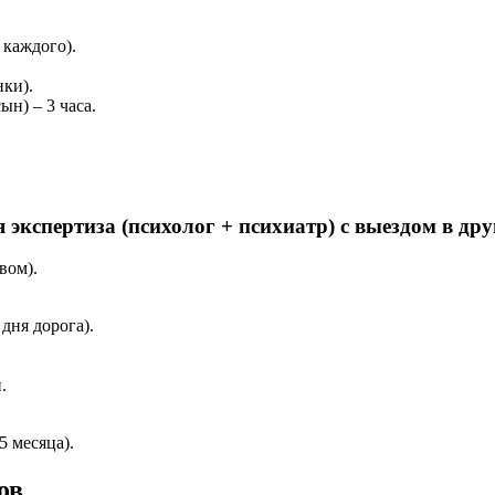
 каждого).
нки).
н) – 3 часа.
экспертиза (психолог + психиатр) с выездом в дру
вом).
дня дорога).
.
5 месяца).
ов