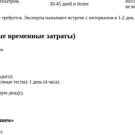
ихиатром,
Иссл
30-45 дней и более
не в
требуется. Эксперты назначают встречи с интервалом в 1-2 дня,
ые временные затраты)
а»
ждого).
ные тесты): 1 день (4 часа).
дую диаду).
нием»
т.