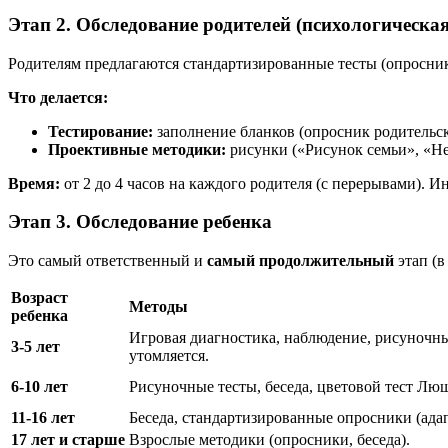
Этап 2. Обследование родителей (психологическа
Родителям предлагаются стандартизированные тесты (опросни
Что делается:
Тестирование:
заполнение бланков (опросник родительск
Проективные методики:
рисунки («Рисунок семьи», «Не
Время:
от 2 до 4 часов на каждого родителя (с перерывами). И
Этап 3. Обследование ребенка
Это самый ответственный и
самый продолжительный
этап (в
Возраст
Методы
ребенка
Игровая диагностика, наблюдение, рисуночны
3-5 лет
утомляется.
6-10 лет
Рисуночные тесты, беседа, цветовой тест Лю
11-16 лет
Беседа, стандартизированные опросники (ада
17 лет и старше
Взрослые методики (опросники, беседа).