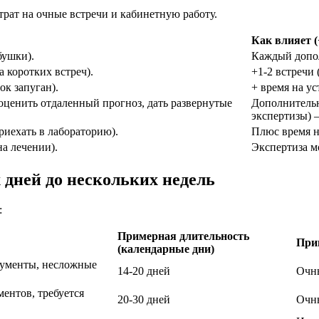
рат на очные встречи и кабинетную работу.
Как влияет (
бушки).
Каждый допол
 коротких встреч).
+1-2 встречи
ок запуган).
+ время на ус
 оценить отдаленный прогноз, дать развернутые
Дополнительн
экспертизы) –
риехать в лабораторию).
Плюс время на
на лечении).
Экспертиза м
х дней до нескольких недель
:
Примерная длительность
При
(календарные дни)
кументы, несложные
14-20 дней
Очны
ентов, требуется
20-30 дней
Очны