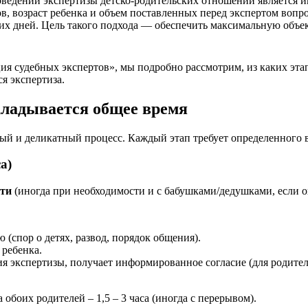
ведении экспертизы детско-родительских отношений является и
ов, возраст ребенка и объем поставленных перед экспертом вопр
ьких дней. Цель такого подхода — обеспечить максимальную объе
я судебных экспертов», мы подробно рассмотрим, из каких этап
я экспертиза.
складывается общее время
ый и деликатный процесс. Каждый этап требует определенного 
а)
сти
(иногда при необходимости и с бабушками/дедушками, если о
 (спор о детях, развод, порядок общения).
 ребенка.
я экспертизы, получает информированное согласие (для родител
 обоих родителей – 1,5 – 3 часа (иногда с перерывом).