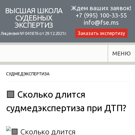
Skip
Ждем ваших заявок!
ВЫСШАЯ ШКОЛА
+7 (995) 100-33-55
to
СУДЕБНЫХ
info@fse.ms
ЭКСПЕРТИЗ
content
Заказать экспертизу
Лицензия № 041876 от 29.12.2021г.
МЕНЮ
СУДМЕДЭКСПЕРТИЗА
🟩 Сколько длится
судмедэкспертиза при ДТП?