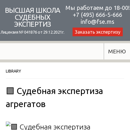
Skip
Мы работаем до 18-00!
ВЫСШАЯ ШКОЛА
+7 (495) 666-5-666
to
СУДЕБНЫХ
info@fse.ms
ЭКСПЕРТИЗ
content
Заказать экспертизу
Лицензия № 041876 от 29.12.2021г.
МЕНЮ
LIBRARY
🟩 Судебная экспертиза
агрегатов