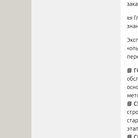
зака
📜 Г
зна
Экс
«оп
пер
📘
Г
обс
осн
мет
📘
С
стр
ста
эта
📘
С