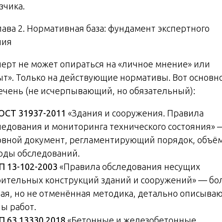
зчика.
лава 2. Нормативная база: фундамент экспертного
ния
перт не может опираться на «личное мнение» или
ыт». Только на действующие нормативы. Вот основн
ечень (не исчерпывающий, но обязательный):
ОСТ 31937-2011
«Здания и сооружения. Правила
ледования и мониторинга технического состояния» 
овной документ, регламентирующий порядок, объё
оды обследований.
П 13-102-2003
«Правила обследования несущих
оительных конструкций зданий и сооружений» — бо
рая, но не отменённая методика, детально описыва
пы работ.
П 63.13330.2018
«Бетонные и железобетонные