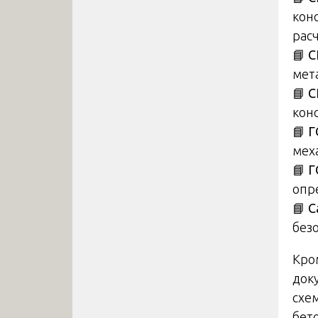
кон
рас
📘
С
мет
📘
С
кон
📘
Г
мех
📘
Г
опр
📘
С
без
Кро
док
схе
бет