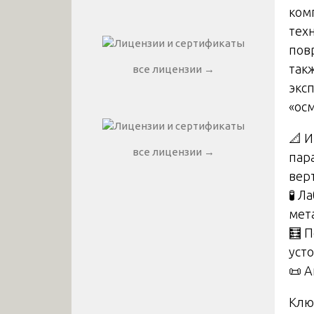
ком
тех
пов
так
все лицензии →
экс
«осм
📐 
все лицензии →
пар
вер
🧪 
мет
🧮 
уст
📜 
Клю