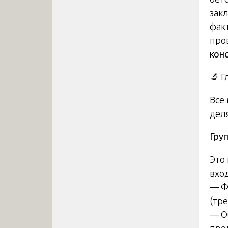
зак
фак
про
кон
🔬 
Все
дел
Гру
Это
вхо
— Ф
(тр
— О
про