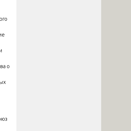
ого
ие
и
ва о
ных
оюз
т