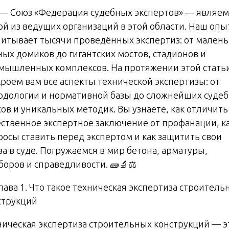
— Союз «Федерация судебных экспертов» — являем
ой из ведущих организаций в этой области. Наш опы
читывает тысячи проведённых экспертиз: от малень
ных домиков до гигантских мостов, стадионов и
мышленных комплексов. На протяжении этой стать
кроем вам все аспекты технической экспертизы: от
одологии и нормативной базы до сложнейших суде
сов и уникальных методик. Вы узнаете, как отличить
ественное экспертное заключение от профанации, к
росы ставить перед экспертом и как защитить свои
ва в суде. Погружаемся в мир бетона, арматуры,
боров и справедливости. 🧱🔬⚖️
Глава 1. Что такое техническая экспертиза строитель
струкций
ническая экспертиза строительных конструкций — э