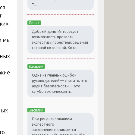
т...
ся
т
ких
Денис
Добрый день! Интересует
возможность провести
и мы
экспертизу проектных решений
газовой котельной. Коте...
бных
Василий
акие
Одна из главных ошибок
руководителей — считать, что
аудит безопасности — это
сугубо техническая п...
ных
Василий
Под рецензированием
экспертного
заключения понимается
то