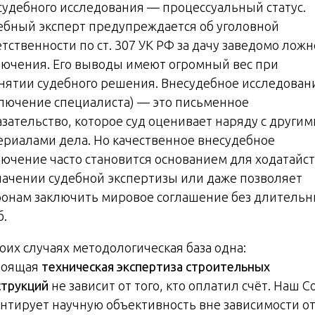
судебного исследования — процессуальный статус.
ебный эксперт предупреждается об уголовной
тственности по ст. 307 УК РФ за дачу заведомо ложн
лючения. Его выводы имеют огромный вес при
нятии судебного решения. Внесудебное исследован
ключение специалиста) — это письменное
азательство, которое суд оценивает наряду с другим
ериалами дела. Но качественное внесудебное
лючение часто становится основанием для ходатайст
начении судебной экспертизы или даже позволяет
ронам заключить мировое соглашение без длитель
б.
оих случаях методологическая база одна:
тоящая
техническая экспертиза строительных
струкций
не зависит от того, кто оплатил счёт. Наш С
антирует научную объективность вне зависимости о