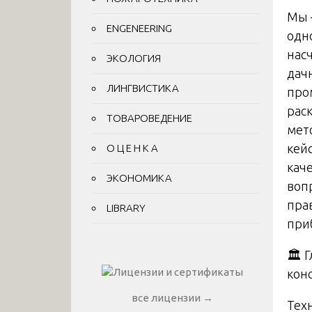
Мы 
ENGENEERING
одн
нас
ЭКОЛОГИЯ
дач
ЛИНГВИСТИКА
про
рас
ТОВАРОВЕДЕНИЕ
мет
кей
О Ц Е Н К А
кач
ЭКОНОМИКА
воп
пра
LIBRARY
при
🏛️ 
кон
все лицензии →
Тех