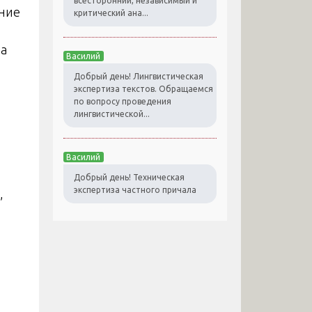
всесторонний, независимый и
ние
критический ана...
 а
Василий
Добрый день! Лингвистическая
экспертиза текстов. Обращаемся
по вопросу проведения
лингвистической...
Василий
Добрый день! Техническая
экспертиза частного причала
,
т