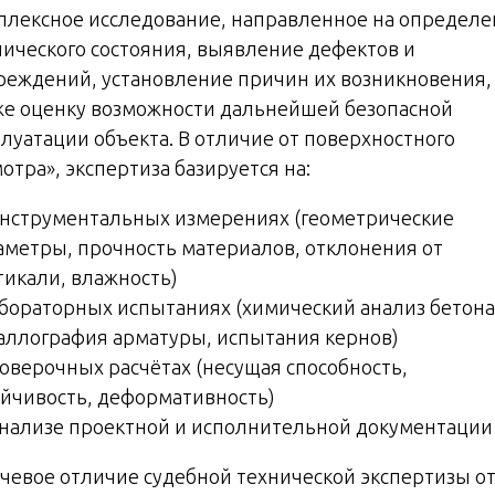
плексное исследование, направленное на определе
нического состояния, выявление дефектов и
реждений, установление причин их возникновения,
же оценку возможности дальнейшей безопасной
плуатации объекта. В отличие от поверхностного
отра», экспертиза базируется на:
Инструментальных измерениях (геометрические
аметры, прочность материалов, отклонения от
тикали, влажность)
Лабораторных испытаниях (химический анализ бетона
аллография арматуры, испытания кернов)
Поверочных расчётах (несущая способность,
ойчивость, деформативность)
Анализе проектной и исполнительной документации
чевое отличие судебной технической экспертизы о