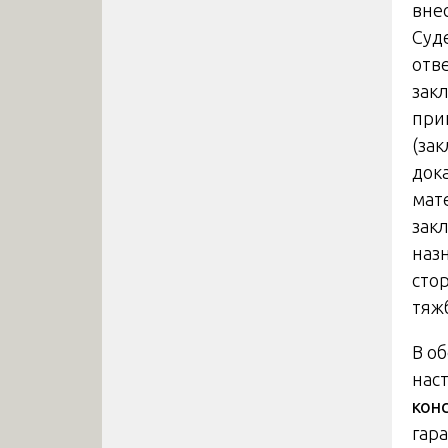
вне
Суд
отве
зак
при
(за
док
мат
зак
наз
сто
тяж
В об
нас
кон
гар