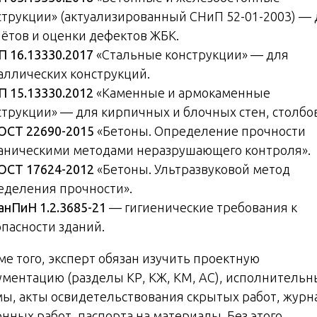
струкции» (актуализированный СНиП 52-01-2003) — 
чётов и оценки дефектов ЖБК.
П 16.13330.2017
«Стальные конструкции» — для
аллических конструкций.
П 15.13330.2012
«Каменные и армокаменные
струкции» — для кирпичных и блочных стен, столбов
ОСТ 22690-2015
«Бетоны. Определение прочности
аническими методами неразрушающего контроля».
ОСТ 17624-2012
«Бетоны. Ультразвуковой метод
еделения прочности».
анПиН 1.2.3685-21
— гигиенические требования к
опасности зданий.
ме того, эксперт обязан изучить проектную
ументацию (разделы КР, КЖ, КМ, АС), исполнитель
мы, акты освидетельствования скрытых работ, жур
онных работ, паспорта на материалы. Без этого