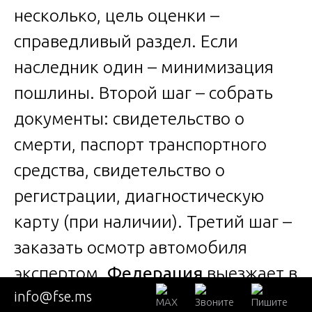
несколько, цель оценки –
справедливый раздел. Если
наследник один – минимизация
пошлины. Второй шаг – собрать
документы: свидетельство о
смерти, паспорт транспортного
средства, свидетельство о
регистрации, диагностическую
карту (при наличии). Третий шаг –
заказать осмотр автомобиля
экспертом.
Федерация
выезжает в
info@fse.ms
любой район в течение 24 часов.