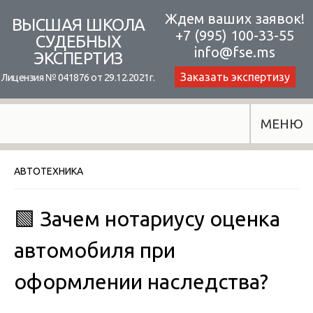
Skip
Ждем ваших заявок!
ВЫСШАЯ ШКОЛА
+7 (995) 100-33-55
to
СУДЕБНЫХ
info@fse.ms
ЭКСПЕРТИЗ
content
Заказать экспертизу
Лицензия № 041876 от 29.12.2021г.
МЕНЮ
АВТОТЕХНИКА
🟩 Зачем нотариусу оценка
автомобиля при
оформлении наследства?