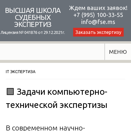
Skip
Ждем ваших заявок!
ВЫСШАЯ ШКОЛА
+7 (995) 100-33-55
to
СУДЕБНЫХ
info@fse.ms
ЭКСПЕРТИЗ
content
Заказать экспертизу
Лицензия № 041876 от 29.12.2021г.
МЕНЮ
IT ЭКСПЕРТИЗА
🟩 Задачи компьютерно-
технической экспертизы
В современном научно-