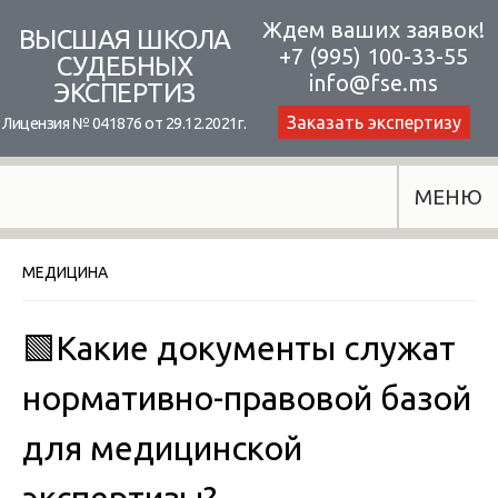
Skip
Ждем ваших заявок!
ВЫСШАЯ ШКОЛА
+7 (995) 100-33-55
to
СУДЕБНЫХ
info@fse.ms
ЭКСПЕРТИЗ
content
Заказать экспертизу
Лицензия № 041876 от 29.12.2021г.
МЕНЮ
МЕДИЦИНА
🟩Какие документы служат
нормативно-правовой базой
для медицинской