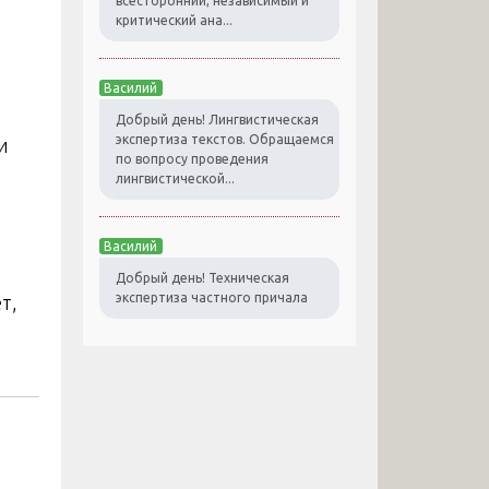
всесторонний, независимый и
критический ана...
Василий
Добрый день! Лингвистическая
экспертиза текстов. Обращаемся
и
по вопросу проведения
лингвистической...
Василий
Добрый день! Техническая
экспертиза частного причала
т,