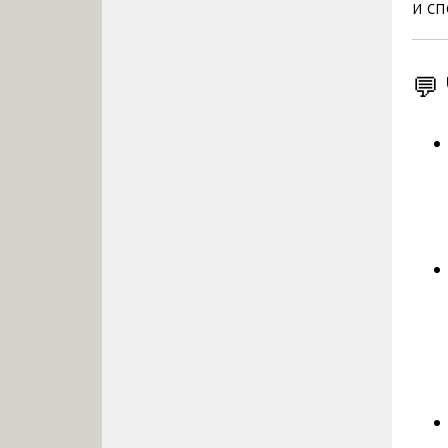
и сп
💬