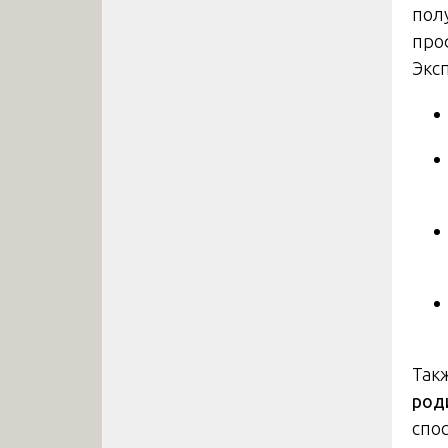
пол
про
Экс
Так
род
спо