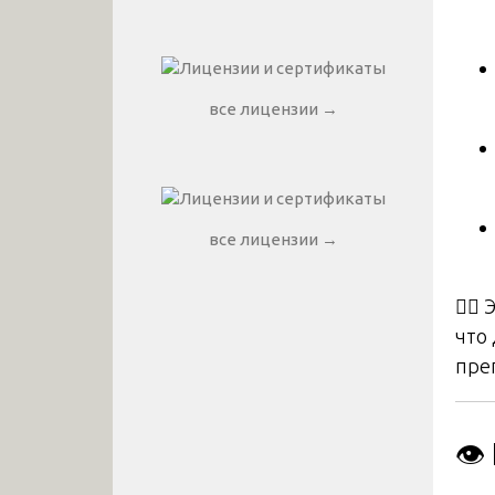
все лицензии →
все лицензии →
🧑‍⚕
что
пре
👁