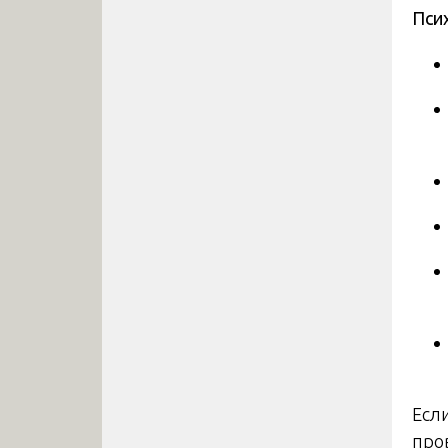
Пси
Есл
про