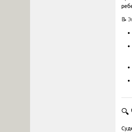
реб
📝 
🔍
Суд