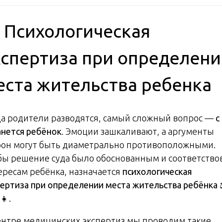
 Психологическая
кспертиза при определен
еста жительства ребенка
да родители разводятся, самый сложный вопрос —
с
анется ребёнок
. Эмоции зашкаливают, а аргументы
рон могут быть диаметрально противоположными.
бы решение суда было обоснованным и соответство
ересам ребёнка, назначается
психологическая
пертиза при определении места жительства ребёнка
‍👧.
ентре медицинских экспертиз мы проводим такие