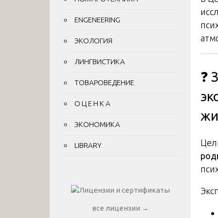
исс
ENGENEERING
пси
атм
ЭКОЛОГИЯ
ЛИНГВИСТИКА
❓ 
ТОВАРОВЕДЕНИЕ
эк
О Ц Е Н К А
жи
ЭКОНОМИКА
Цел
LIBRARY
род
пси
Экс
все лицензии →