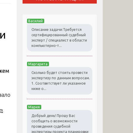
Василий
Описание задачи:Требуется
ии
сертифицированный судебный
эксперт / специалист в области
компьютерно-т...
Маргарита
 кем
Сколько будет стоить провести
экспертизу по данным вопросам.
1. Соответствует ли указанное
ниже о...
вало
Мария
⚖️
Добрый день! Прошу Вас
сообщить о возможности
проведения судебной
экспертизы проекта планировки