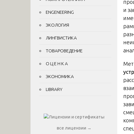
про
и з
ENGENEERING
име
ЭКОЛОГИЯ
рам
раз
ЛИНГВИСТИКА
неи
ана
ТОВАРОВЕДЕНИЕ
Мет
О Ц Е Н К А
уст
ЭКОНОМИКА
рас
вза
LIBRARY
про
зав
сме
ком
спе
все лицензии →