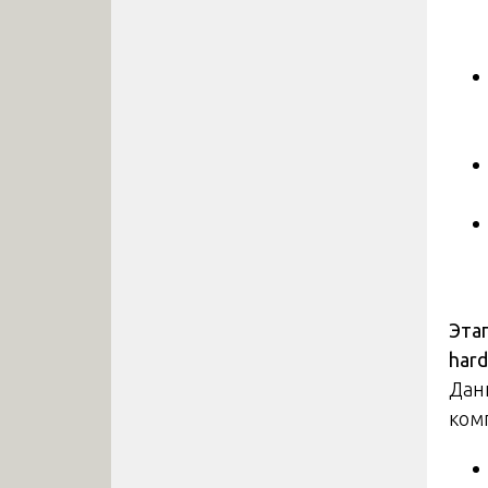
Эта
hard
Дан
ком