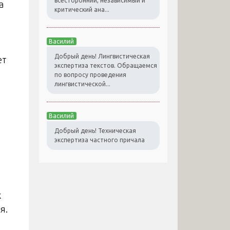
всесторонний, независимый и
а
критический ана...
Василий
Добрый день! Лингвистическая
ет
экспертиза текстов. Обращаемся
по вопросу проведения
лингвистической...
Василий
Добрый день! Техническая
экспертиза частного причала
к
я.