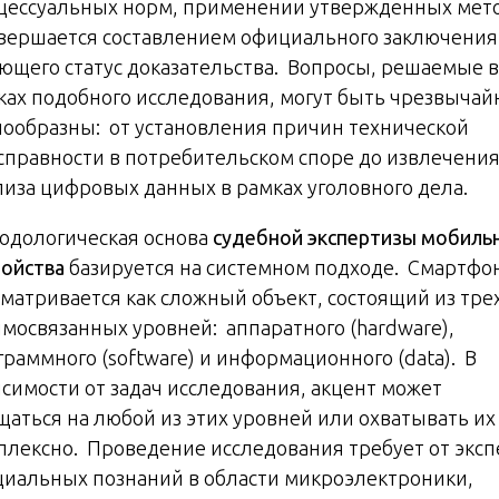
цессуальных норм, применении утвержденных мет
авершается составлением официального заключения
ющего статус доказательства. Вопросы, решаемые в
ках подобного исследования, могут быть чрезвычай
нообразны: от установления причин технической
справности в потребительском споре до извлечения
лиза цифровых данных в рамках уголовного дела.
одологическая основа
судебной экспертизы мобиль
ройства
базируется на системном подходе. Смартфо
сматривается как сложный объект, состоящий из тре
имосвязанных уровней: аппаратного (hardware),
граммного (software) и информационного (data). В
исимости от задач исследования, акцент может
щаться на любой из этих уровней или охватывать их
плексно. Проведение исследования требует от эксп
циальных познаний в области микроэлектроники,