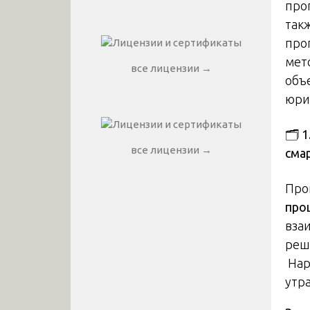
про
так
про
мет
все лицензии →
объ
юри
🗂️
все лицензии →
сма
Про
про
вза
реш
Нар
утр