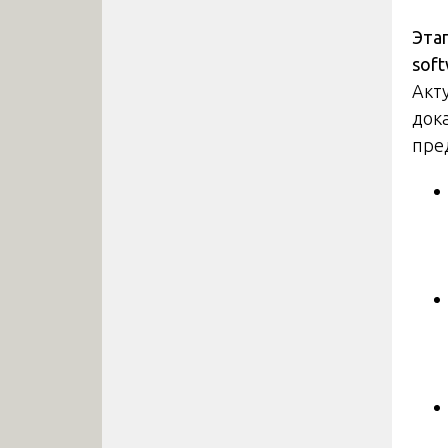
Эта
soft
Акт
док
пре