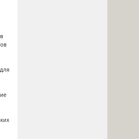
тв
тов
 для
тие
ских