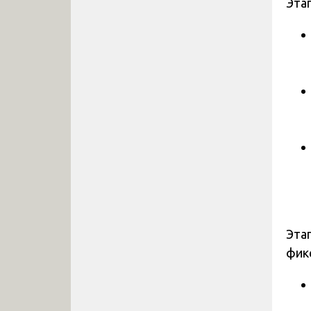
Эта
Эта
фик