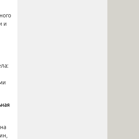
ного
и и
ла:
ми
ьная
 на
ин,