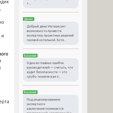
одик
т...
,
Денис
но
Добрый день! Интересует
возможность провести
 и
экспертизу проектных решений
газовой котельной. Коте...
ного
Василий
н
Одна из главных ошибок
х
руководителей — считать, что
аудит безопасности — это
сугубо техническая п...
Василий
Под рецензированием
ерта
экспертного
заключения понимается