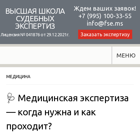
Skip
Ждем ваших заявок!
ВЫСШАЯ ШКОЛА
+7 (995) 100-33-55
to
СУДЕБНЫХ
info@fse.ms
ЭКСПЕРТИЗ
content
Заказать экспертизу
Лицензия № 041876 от 29.12.2021г.
МЕНЮ
МЕДИЦИНА
🩺 Медицинская экспертиза
— когда нужна и как
проходит?