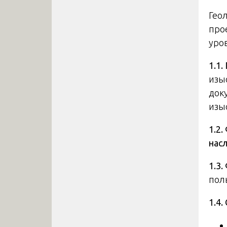
Гео
про
уро
1.1
изыс
док
изы
1.2
нас
1.3
пол
1.4.