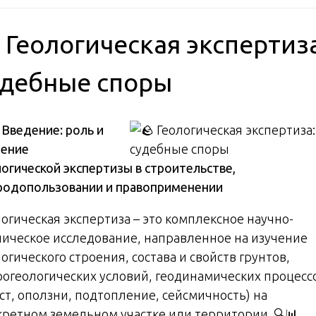
 Геологическая экспертиз
удебные споры
️
Введение: роль и
чение
логической экспертизы в строительстве,
родопользовании и правоприменении
логическая экспертиза – это комплексное научно-
ническое исследование, направленное на изучение
огического строения, состава и свойств грунтов,
рогеологических условий, геодинамических процесс
рст, оползни, подтопление, сейсмичность) на
кретном земельном участке или территории. 🔍📊