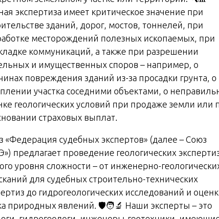
ная экспертиза имеет критическое значение при
оительстве зданий, дорог, мостов, тоннелей, при
работке месторождений полезных ископаемых, при
кладке коммуникаций, а также при разрешении
ельных и имущественных споров – например, о
чинах повреждения зданий из-за просадки грунта, о
оплении участка соседними объектами, о неправиль
нке геологических условий при продаже земли или 
сновании страховых выплат.
з «Федерация судебных экспертов» (далее – Союз
Э») предлагает проведение геологических эксперти
ого уровня сложности – от инженерно-геологически
сканий для судебных строительно-технических
пертиз до гидрогеологических исследований и оцен
а природных явлений. 🛡️🧑‍🔬 Наши эксперты – это
логи, гидрогеологи, инженеры-геотехники, имеющи