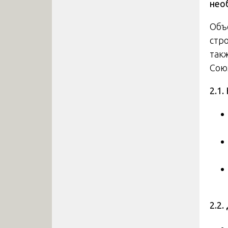
нео
Объ
стр
так
Сою
2.1
2.2