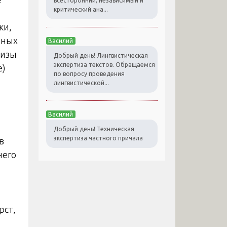
всесторонний, независимый и
критический ана...
ки,
рных
Василий
тизы
Добрый день! Лингвистическая
экспертиза текстов. Обращаемся
е)
по вопросу проведения
лингвистической...
Василий
Добрый день! Техническая
экспертиза частного причала
в
него
рст,