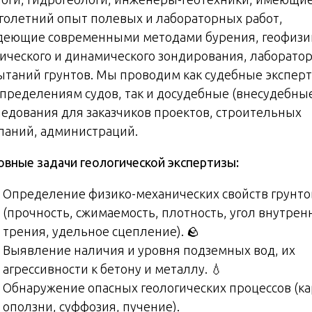
голетний опыт полевых и лабораторных работ,
деющие современными методами бурения, геофизи
тического и динамического зондирования, лаборато
ытаний грунтов. Мы проводим как судебные экспер
определениям судов, так и досудебные (внесудебны
ледования для заказчиков проектов, строительных
паний, администраций.
овные задачи геологической экспертизы:
Определение физико-механических свойств грунто
(прочность, сжимаемость, плотность, угол внутрен
трения, удельное сцепление). 🪨
Выявление наличия и уровня подземных вод, их
агрессивности к бетону и металлу. 💧
Обнаружение опасных геологических процессов (ка
оползни, суффозия, пучение).