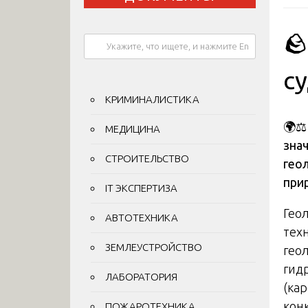
🪨
с
КРИМИНАЛИСТИКА
🌍⚖
МЕДИЦИНА
зна
СТРОИТЕЛЬСТВО
гео
при
IT ЭКСПЕРТИЗА
Гео
АВТОТЕХНИКА
тех
ЗЕМЛЕУСТРОЙСТВО
геол
гид
ЛАБОРАТОРИЯ
(ка
кон
ПОЖАРОТЕХНИКА