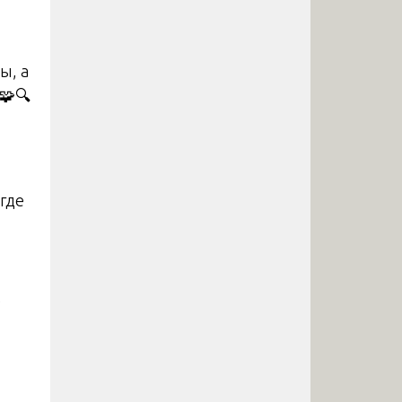
ы, а
🧩🔍
где
,