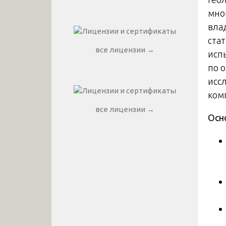
мно
вла
ста
все лицензии →
исп
по 
исс
ком
все лицензии →
Осн