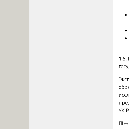
1.5
гос
Экс
обр
исс
пре
УК 
🟥✳