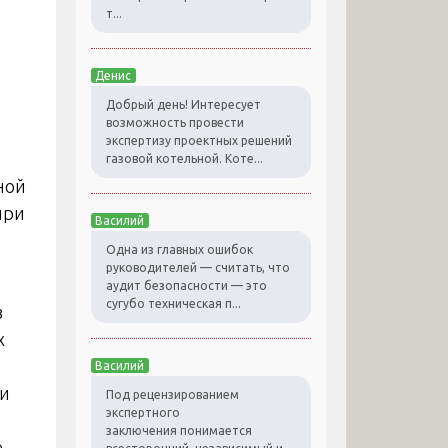
т...
Денис
Добрый день! Интересует
возможность провести
экспертизу проектных решений
газовой котельной. Коте...
ной
при
Василий
Одна из главных ошибок
руководителей — считать, что
аудит безопасности — это
сугубо техническая п...
з
х
Василий
ки
Под рецензированием
экспертного
заключения понимается
е