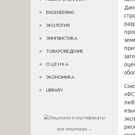
Дан
ENGENEERING
стр
раз
ЭКОЛОГИЯ
про
ЛИНГВИСТИКА
зем
при
ТОВАРОВЕДЕНИЕ
зат
оце
О Ц Е Н К А
обо
ЭКОНОМИКА
Сою
LIBRARY
«ФС
люб
изы
экс
риск
все лицензии →
гео