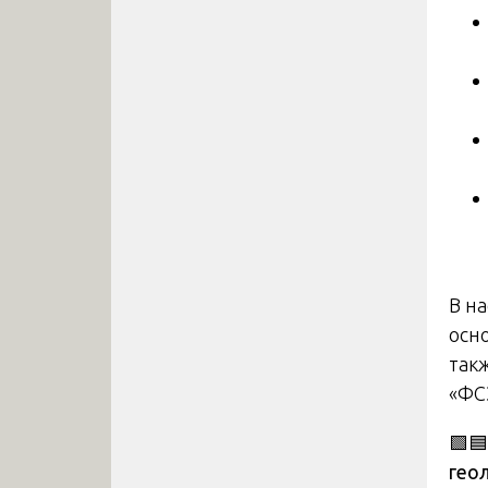
В н
осн
так
«ФСЭ
🟩
гео