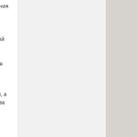
ния
ий
я
, а
за