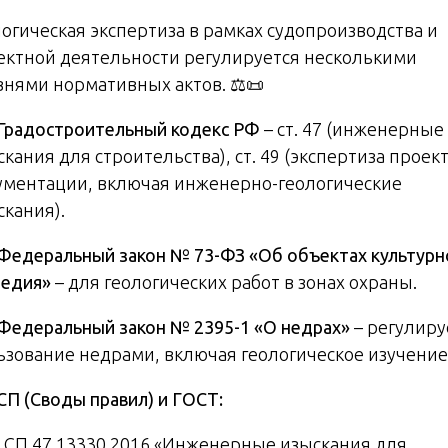
логическая экспертиза в рамках судопроизводства и
ектной деятельности регулируется несколькими
внями нормативных актов. ⚖️📜
. Градостроительный кодекс РФ
– ст. 47 (инженерные
кания для строительства), ст. 49 (экспертиза проек
ументации, включая инженерно-геологические
скания).
. Федеральный закон № 73-ФЗ «Об объектах культурн
ледия»
– для геологических работ в зонах охраны.
. Федеральный закон № 2395-1 «О недрах»
– регулиру
ьзование недрами, включая геологическое изучение
 СП (Своды правил) и ГОСТ:
СП 47.13330.2016 «Инженерные изыскания для