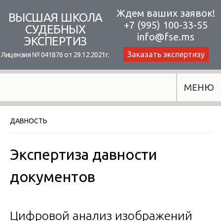
Skip
Ждем ваших заявок!
ВЫСШАЯ ШКОЛА
+7 (995) 100-33-55
to
СУДЕБНЫХ
info@fse.ms
ЭКСПЕРТИЗ
content
Заказать экспертизу
Лицензия № 041876 от 29.12.2021г.
МЕНЮ
ДАВНОСТЬ
Экспертиза давности
документов
Цифровой анализ изображений