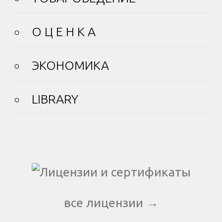
О Ц Е Н К А
ЭКОНОМИКА
LIBRARY
все лицензии →