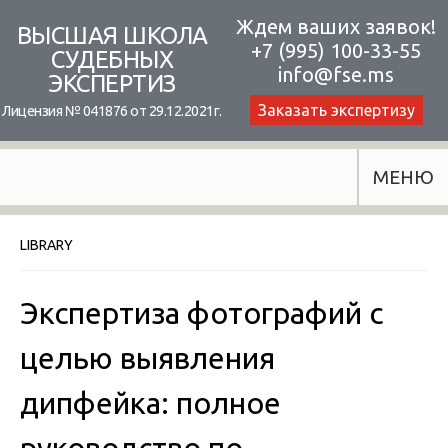
Skip
Ждем ваших заявок!
ВЫСШАЯ ШКОЛА
+7 (995) 100-33-55
to
СУДЕБНЫХ
info@fse.ms
ЭКСПЕРТИЗ
content
Заказать экспертизу
Лицензия № 041876 от 29.12.2021г.
МЕНЮ
LIBRARY
Экспертиза фотографий с
целью выявления
дипфейка: полное