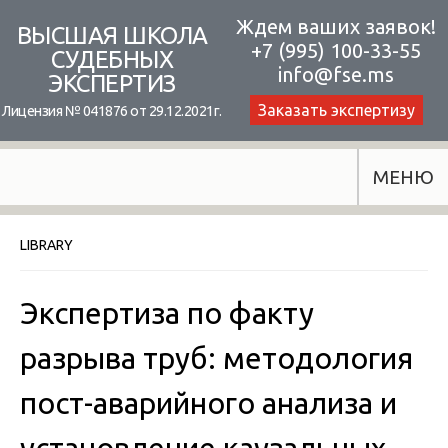
Skip
Ждем ваших заявок!
ВЫСШАЯ ШКОЛА
+7 (995) 100-33-55
to
СУДЕБНЫХ
info@fse.ms
ЭКСПЕРТИЗ
content
Заказать экспертизу
Лицензия № 041876 от 29.12.2021г.
МЕНЮ
LIBRARY
Экспертиза по факту
разрыва труб: методология
пост-аварийного анализа и