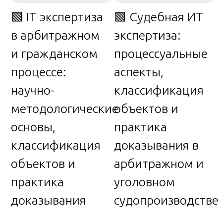
🟩 IT экспертиза
🟩 Судебная ИТ
в арбитражном
экспертиза:
и гражданском
процессуальные
процессе:
аспекты,
научно-
классификация
методологические
объектов и
основы,
практика
классификация
доказывания в
объектов и
арбитражном и
практика
уголовном
доказывания
судопроизводстве