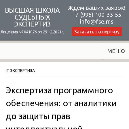
Skip
Ждем ваших заявок!
ВЫСШАЯ ШКОЛА
+7 (995) 100-33-55
to
СУДЕБНЫХ
info@fse.ms
ЭКСПЕРТИЗ
content
Заказать экспертизу
Лицензия № 041876 от 29.12.2021г.
МЕНЮ
IT ЭКСПЕРТИЗА
Экспертиза программного
обеспечения: от аналитики
до защиты прав