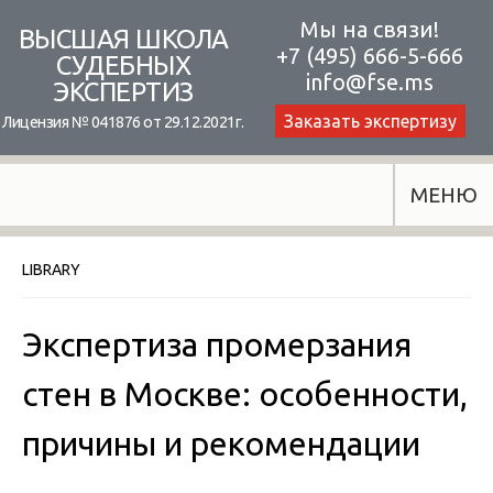
Skip
Мы на связи!
ВЫСШАЯ ШКОЛА
+7 (495) 666-5-666
to
СУДЕБНЫХ
info@fse.ms
ЭКСПЕРТИЗ
content
Заказать экспертизу
Лицензия № 041876 от 29.12.2021г.
МЕНЮ
LIBRARY
Экспертиза промерзания
стен в Москве: особенности,
причины и рекомендации