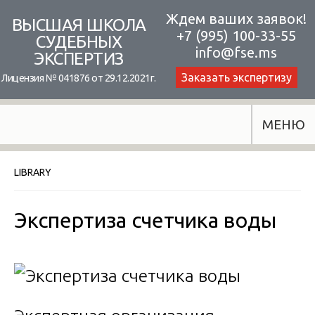
Skip
Ждем ваших заявок!
ВЫСШАЯ ШКОЛА
+7 (995) 100-33-55
to
СУДЕБНЫХ
info@fse.ms
ЭКСПЕРТИЗ
content
Заказать экспертизу
Лицензия № 041876 от 29.12.2021г.
МЕНЮ
LIBRARY
Экспертиза счетчика воды