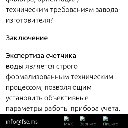
техническим требованиям завода-
изготовителя?
Заключение
Экспертиза счетчика
воды
является строго
формализованным техническим
процессом, позволяющим
установить объективные
параметры работы прибора учета.
Ее результаты, полученные с
info@fse.ms