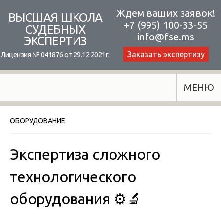
Skip
Ждем ваших заявок!
ВЫСШАЯ ШКОЛА
+7 (995) 100-33-55
to
СУДЕБНЫХ
info@fse.ms
ЭКСПЕРТИЗ
content
Заказать экспертизу
Лицензия № 041876 от 29.12.2021г.
МЕНЮ
ОБОРУДОВАНИЕ
Экспертиза сложного
технологического
оборудования ⚙️🔬