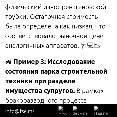
физический износ рентгеновской
трубки. Остаточная стоимость
была определена как низкая, что
соответствовало рыночной цене
аналогичных аппаратов. 🩺💻📉
🚜
Пример 3: Исследование
состояния парка строительной
техники при разделе
имущества супругов.
В рамках
бракоразводного процесса
требовалась оценка состояния и
info@fse.ms