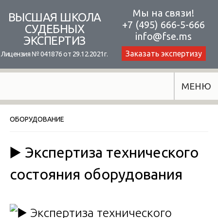
Skip
Мы на связи!
ВЫСШАЯ ШКОЛА
+7 (495) 666-5-666
to
СУДЕБНЫХ
info@fse.ms
ЭКСПЕРТИЗ
content
Заказать экспертизу
Лицензия № 041876 от 29.12.2021г.
МЕНЮ
ОБОРУДОВАНИЕ
▶️ Экспертиза технического
состояния оборудования