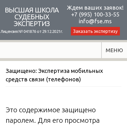
Skip
Ждем ваших заявок!
ВЫСШАЯ ШКОЛА
+7 (995) 100-33-55
to
СУДЕБНЫХ
info@fse.ms
ЭКСПЕРТИЗ
content
Заказать экспертизу
Лицензия № 041876 от 29.12.2021г.
МЕНЮ
Защищено: Экспертиза мобильных
средств связи (телефонов)
Это содержимое защищено
паролем. Для его просмотра