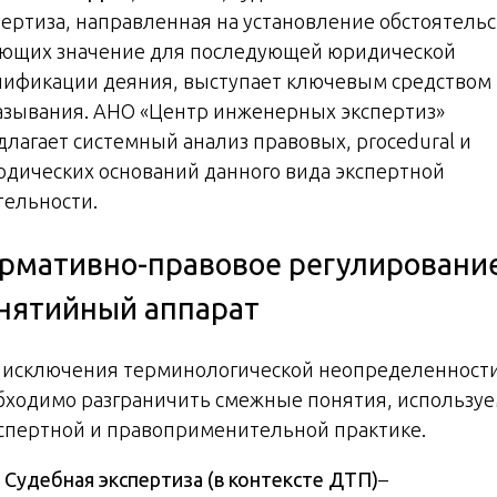
пертиза, направленная на установление обстоятельс
ющих значение для последующей юридической
лификации деяния, выступает ключевым средством
азывания. АНО «Центр инженерных экспертиз»
длагает системный анализ правовых, procedural и
одических оснований данного вида экспертной
тельности.
рмативно-правовое регулирование
нятийный аппарат
 исключения терминологической неопределенност
бходимо разграничить смежные понятия, использу
кспертной и правоприменительной практике.
Судебная экспертиза (в контексте ДТП)
–