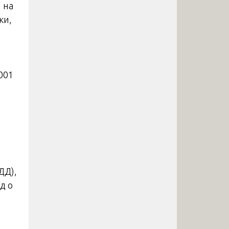
 на
ки,
001
ДД),
д о