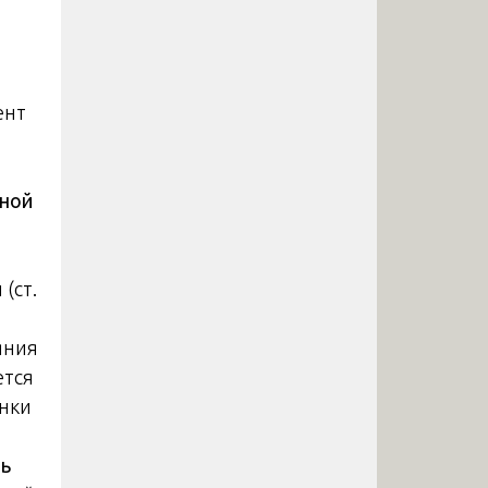
ент
вной
(ст.
яния
ется
нки
ть