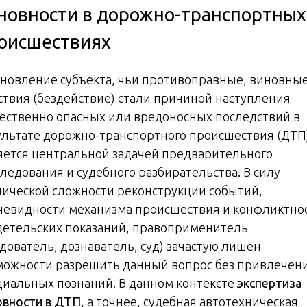
новности в дорожно-транспортных
оисшествиях
ановление субъекта, чьи противоправные, виновны
ствия (бездействие) стали причиной наступления
ественно опасных или вредоносных последствий в
ультате дорожно-транспортного происшествия (ДТП
яется центральной задачей предварительного
следования и судебного разбирательства. В силу
нической сложности реконструкции событий,
чевидности механизма происшествия и конфликтно
детельских показаний, правоприменитель
едователь, дознаватель, суд) зачастую лишен
можности разрешить данный вопрос без привлечен
циальных познаний. В данном контексте
экспертиза
овности в ДТП
, а точнее, судебная автотехническая