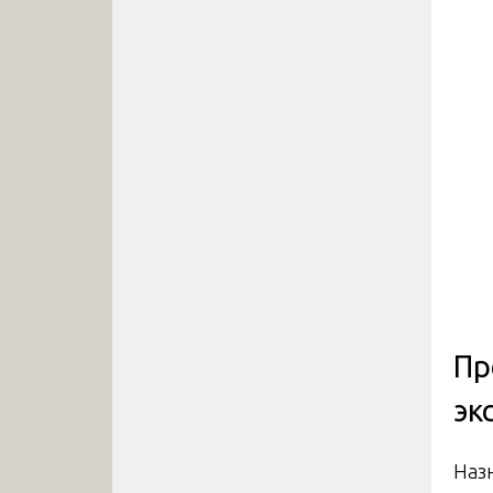
Пр
эк
Наз