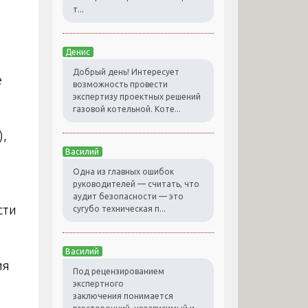
т...
Денис
Добрый день! Интересует
е
возможность провести
экспертизу проектных решений
газовой котельной. Коте...
),
Василий
Одна из главных ошибок
руководителей — считать, что
аудит безопасности — это
сти
сугубо техническая п...
Василий
ия
Под рецензированием
экспертного
заключения понимается