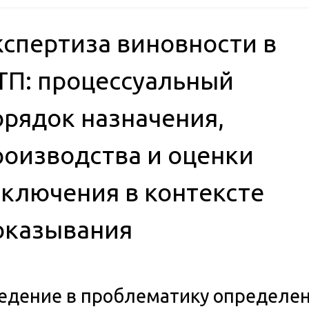
кспертиза виновности в
ТП: процессуальный
орядок назначения,
роизводства и оценки
аключения в контексте
оказывания
едение в проблематику определе