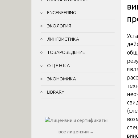
ви
ENGENEERING
пр
ЭКОЛОГИЯ
Уст
ЛИНГВИСТИКА
дей
общ
ТОВАРОВЕДЕНИЕ
рез
О Ц Е Н К А
явл
рас
ЭКОНОМИКА
тех
LIBRARY
нео
сви
(сл
воз
спе
все лицензии →
вин