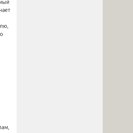
емый
чает
елю,
го
лам,