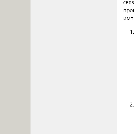
свя
про
имп