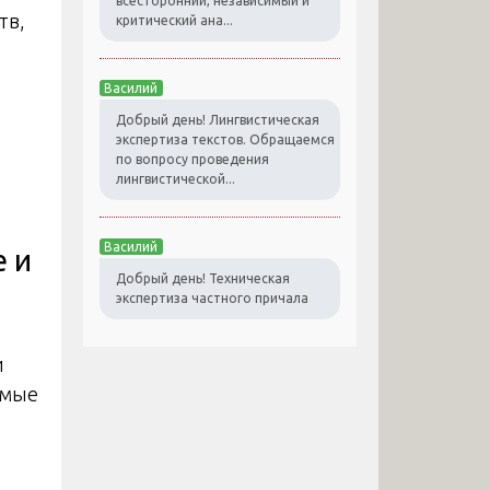
всесторонний, независимый и
тв,
критический ана...
Василий
Добрый день! Лингвистическая
экспертиза текстов. Обращаемся
по вопросу проведения
лингвистической...
Василий
 и
Добрый день! Техническая
экспертиза частного причала
и
емые