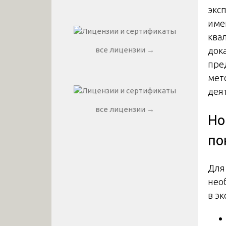
экс
име
ква
все лицензии →
док
пре
мет
дея
все лицензии →
Но
по
Для
нео
в э