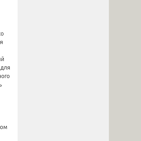
со
ая
ый
 для
ного
ь
.
дом