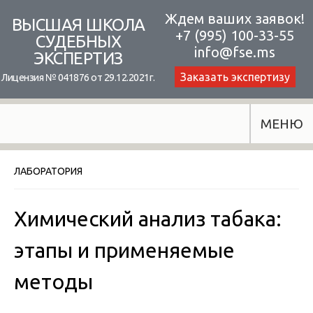
Skip
Ждем ваших заявок!
ВЫСШАЯ ШКОЛА
+7 (995) 100-33-55
to
СУДЕБНЫХ
info@fse.ms
ЭКСПЕРТИЗ
content
Заказать экспертизу
Лицензия № 041876 от 29.12.2021г.
МЕНЮ
ЛАБОРАТОРИЯ
Химический анализ табака:
этапы и применяемые
методы