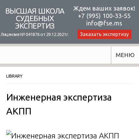
Skip
Ждем ваших заявок!
ВЫСШАЯ ШКОЛА
+7 (995) 100-33-55
to
СУДЕБНЫХ
info@fse.ms
ЭКСПЕРТИЗ
content
Заказать экспертизу
Лицензия № 041876 от 29.12.2021г.
МЕНЮ
LIBRARY
Инженерная экспертиза
АКПП