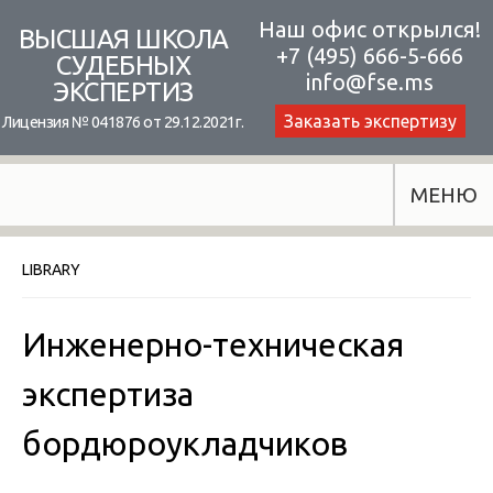
Skip
Наш офис открылся!
ВЫСШАЯ ШКОЛА
+7 (495) 666-5-666
to
СУДЕБНЫХ
info@fse.ms
ЭКСПЕРТИЗ
content
Заказать экспертизу
Лицензия № 041876 от 29.12.2021г.
МЕНЮ
LIBRARY
Инженерно-техническая
экспертиза
бордюроукладчиков