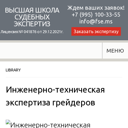
Skip
Ждем ваших заявок!
ВЫСШАЯ ШКОЛА
+7 (995) 100-33-55
to
СУДЕБНЫХ
info@fse.ms
ЭКСПЕРТИЗ
content
Заказать экспертизу
Лицензия № 041876 от 29.12.2021г.
МЕНЮ
LIBRARY
Инженерно-техническая
экспертиза грейдеров