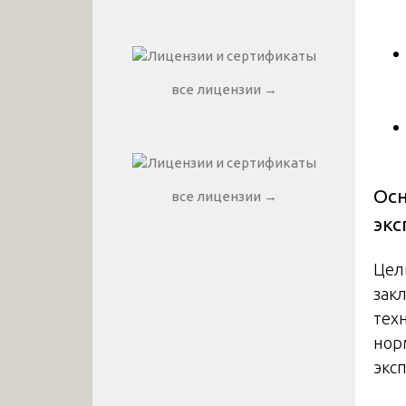
все лицензии →
Осн
все лицензии →
экс
Цел
зак
тех
нор
экс