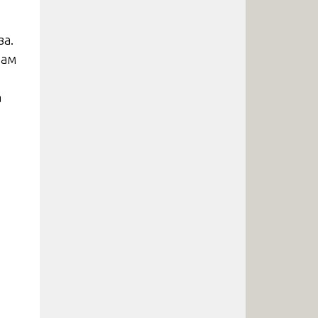
за.
там
а