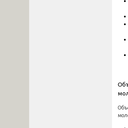
Объ
мо
Объ
мол