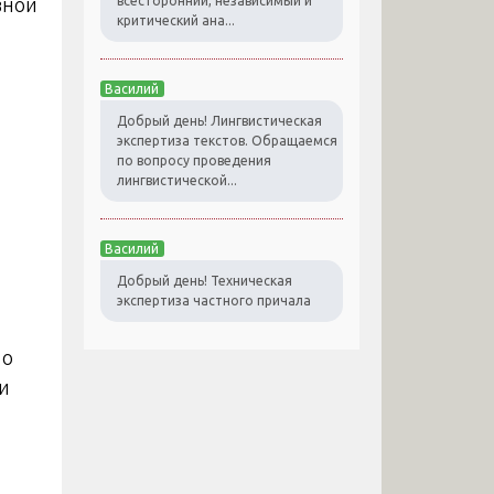
вной
всесторонний, независимый и
критический ана...
Василий
Добрый день! Лингвистическая
экспертиза текстов. Обращаемся
по вопросу проведения
лингвистической...
Василий
Добрый день! Техническая
экспертиза частного причала
 о
и