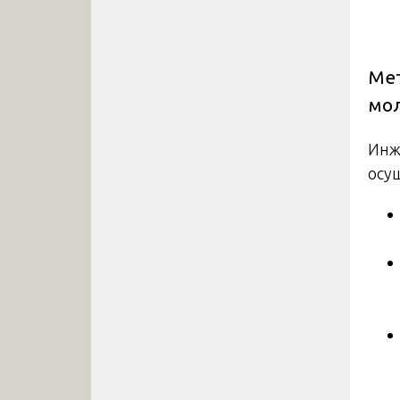
Мет
мо
Инж
осу