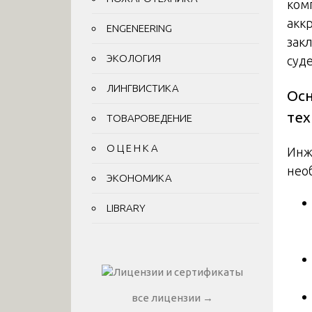
ком
акк
ENGENEERING
зак
ЭКОЛОГИЯ
суд
ЛИНГВИСТИКА
Осн
тех
ТОВАРОВЕДЕНИЕ
О Ц Е Н К А
Инж
нео
ЭКОНОМИКА
LIBRARY
все лицензии →