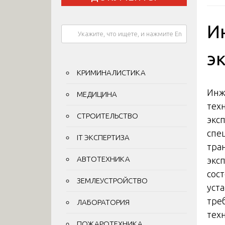
И
э
КРИМИНАЛИСТИКА
Инж
МЕДИЦИНА
тех
СТРОИТЕЛЬСТВО
экс
спе
IT ЭКСПЕРТИЗА
тра
АВТОТЕХНИКА
экс
сос
ЗЕМЛЕУСТРОЙСТВО
уст
тре
ЛАБОРАТОРИЯ
тех
ПОЖАРОТЕХНИКА