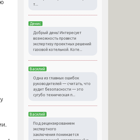
ую
т...
Денис
Добрый день! Интересует
возможность провести
экспертизу проектных решений
газовой котельной. Коте...
Василий
Одна из главных ошибок
руководителей — считать, что
аудит безопасности — это
сугубо техническая п...
зу
Василий
ии.
Под рецензированием
экспертного
заключения понимается