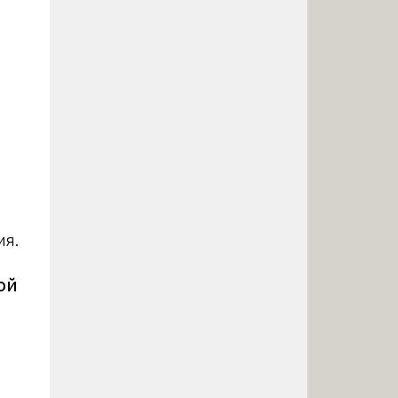
ия.
ой