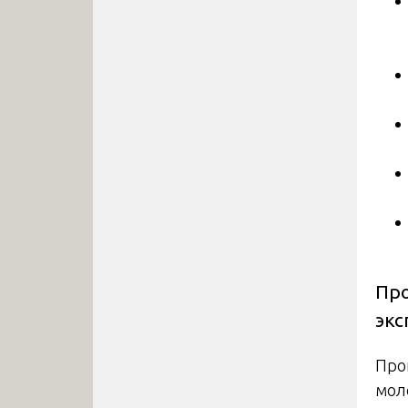
Про
экс
Про
мол