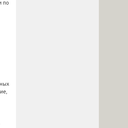
и по
вных
ие,
х