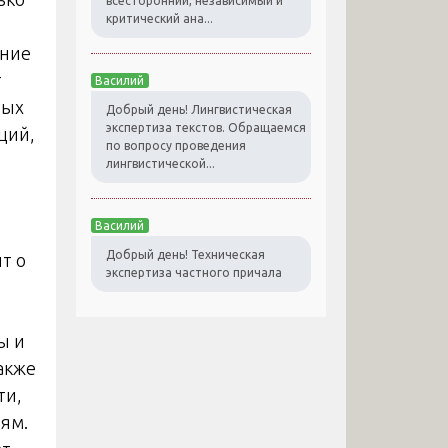
всесторонний, независимый и
критический ана...
ение
т
Василий
ных
Добрый день! Лингвистическая
экспертиза текстов. Обращаемся
ций,
по вопросу проведения
лингвистической...
Василий
Добрый день! Техническая
т о
экспертиза частного причала
ы и
акже
ти,
иям.