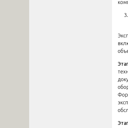
ком
Экс
вкл
объ
Эта
тех
док
обо
Фор
экс
обс
Эта