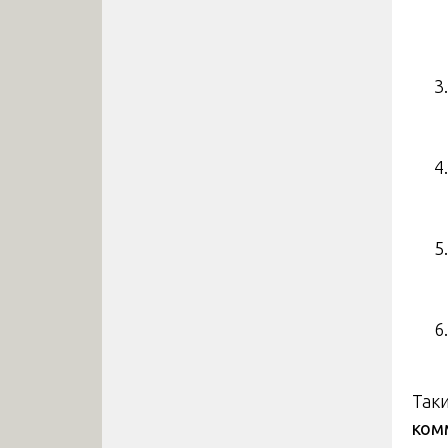
Так
ком