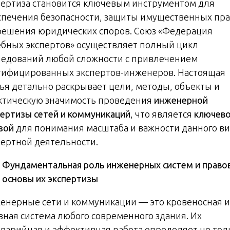
пертиза становится ключевым инструментом для
спечения безопасности, защиты имущественных пра
решения юридических споров. Союз «Федерация
ебных экспертов» осуществляет полный цикл
ледований любой сложности с привлечением
тифицированных экспертов-инженеров. Настоящая
тья детально раскрывает цели, методы, объекты и
ктическую значимость проведения
инженерной
пертизы сетей и коммуникаций
, что является
ключев
зой
для понимания масштаба и важности данного в
пертной деятельности.
Фундаментальная роль инженерных систем и право
основы их экспертизы
енерные сети и коммуникации — это кровеносная и
вная система любого современного здания. Их
аварийная и эффективная работа определяет не тол