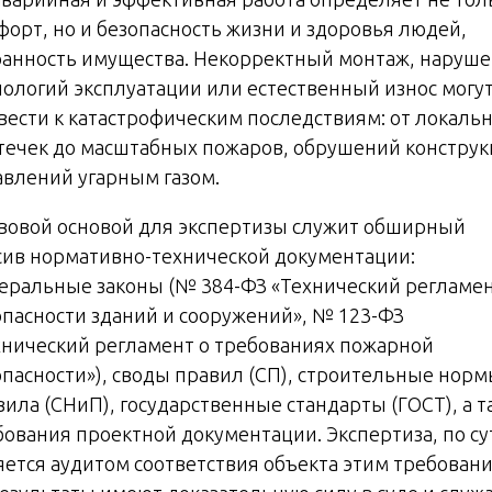
форт, но и безопасность жизни и здоровья людей,
ранность имущества. Некорректный монтаж, наруш
нологий эксплуатации или естественный износ могу
вести к катастрофическим последствиям: от локаль
течек до масштабных пожаров, обрушений конструк
авлений угарным газом.
вовой основой для экспертизы служит обширный
сив нормативно-технической документации:
еральные законы (№ 384-ФЗ «Технический регламен
опасности зданий и сооружений», № 123-ФЗ
хнический регламент о требованиях пожарной
опасности»), своды правил (СП), строительные норм
вила (СНиП), государственные стандарты (ГОСТ), а т
бования проектной документации. Экспертиза, по су
яется аудитом соответствия объекта этим требован