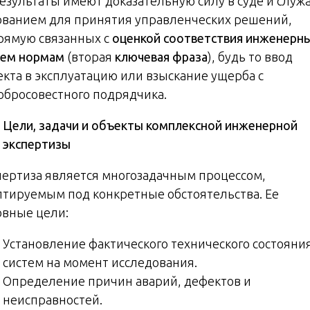
результаты имеют доказательную силу в суде и служ
ованием для принятия управленческих решений,
рямую связанных с
оценкой соответствия инженерн
тем нормам
(вторая
ключевая фраза
), будь то ввод
екта в эксплуатацию или взыскание ущерба с
обросовестного подрядчика.
Цели, задачи и объекты комплексной инженерной
экспертизы
пертиза является многозадачным процессом,
птируемым под конкретные обстоятельства. Ее
овные цели:
Установление фактического технического состояни
систем на момент исследования.
Определение причин аварий, дефектов и
неисправностей.