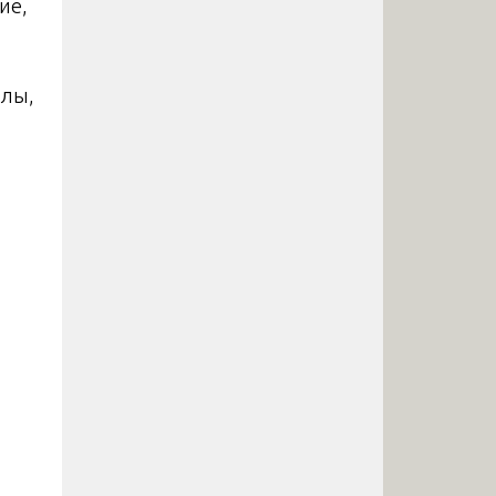
ие,
злы,