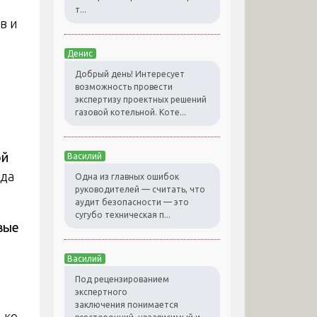
т...
в и
Денис
Добрый день! Интересует
возможность провести
экспертизу проектных решений
газовой котельной. Коте...
ой
Василий
ида
Одна из главных ошибок
руководителей — считать, что
аудит безопасности — это
сугубо техническая п...
вые
Василий
Под рецензированием
экспертного
заключения понимается
ько