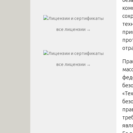
ком
сох
тех
все лицензии →
при
про
отр
Пра
все лицензии →
мас
фед
без
«Те
без
пра
тре
явл