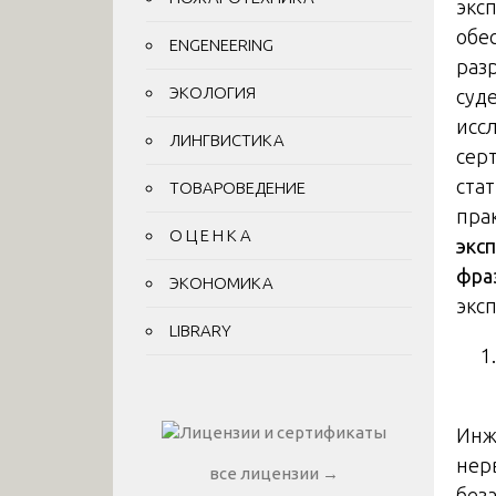
экс
обе
ENGENEERING
раз
ЭКОЛОГИЯ
суд
исс
ЛИНГВИСТИКА
сер
ста
ТОВАРОВЕДЕНИЕ
пра
О Ц Е Н К А
экс
фра
ЭКОНОМИКА
экс
LIBRARY
Инж
нер
все лицензии →
без