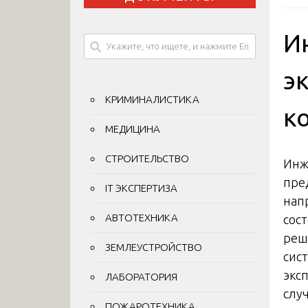
И
э
КРИМИНАЛИСТИКА
к
МЕДИЦИНА
СТРОИТЕЛЬСТВО
Инж
пре
IT ЭКСПЕРТИЗА
нап
АВТОТЕХНИКА
сос
реш
ЗЕМЛЕУСТРОЙСТВО
сис
экс
ЛАБОРАТОРИЯ
слу
ПОЖАРОТЕХНИКА