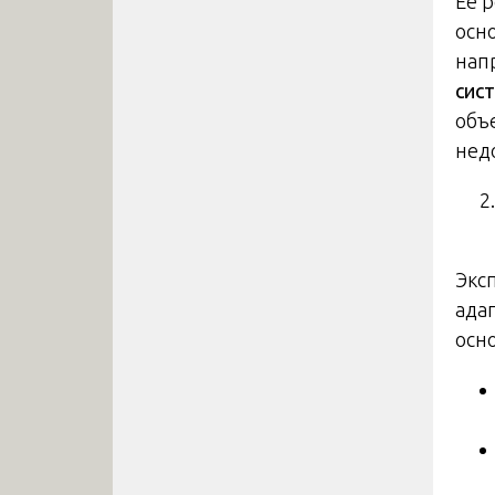
Ее 
осн
нап
сис
объ
нед
Экс
ада
осн