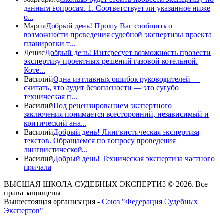
данным вопросам. 1. Соответствует ли указанное ниже
о...
Мария
Добрый день! Прошу Вас сообщить о
возможности проведения судебной экспертизы проекта
планировки т...
Денис
Добрый день! Интересует возможность провести
экспертизу проектных решений газовой котельной.
Коте...
Василий
Одна из главных ошибок руководителей —
считать, что аудит безопасности — это сугубо
техническая п...
Василий
Под рецензированием экспертного
заключения понимается всесторонний, независимый и
критический ана...
Василий
Добрый день! Лингвистическая экспертиза
текстов. Обращаемся по вопросу проведения
лингвистической...
Василий
Добрый день! Техническая экспертиза частного
причала
ВЫСШАЯ ШКОЛА СУДЕБНЫХ ЭКСПЕРТИЗ © 2026. Все
права защищены
Вышестоящая организация -
Союз "Федерация Судебных
Экспертов"