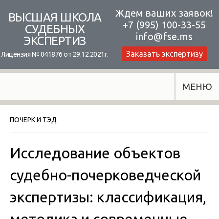
Skip
Ждем ваших заявок!
ВЫСШАЯ ШКОЛА
+7 (995) 100-33-55
to
СУДЕБНЫХ
info@fse.ms
ЭКСПЕРТИЗ
content
Заказать экспертизу
Лицензия № 041876 от 29.12.2021г.
МЕНЮ
ПОЧЕРК И ТЭД
Исследование объектов
судебно-почерковедческой
экспертизы: классификация,