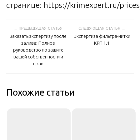
странице:
https://krimexpert.ru/prices
Навигация
Заказать экспертизу после
Экспертиза фильтра-нитки
по
залива: Полное
КРП 1.1
руководство по защите
вашей собственности и
записям
прав
Похожие статьи