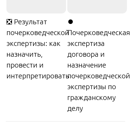
❎ Результат
⏺️
почерковедческой
Почерковедческая
экспертизы: как
экспертиза
назначить,
договора и
провести и
назначение
интерпретировать
почерковедческой
экспертизы по
гражданскому
делу