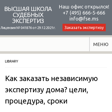
Skip
Наш офис открылся!
ВЫСШАЯ ШКОЛА
+7 (495) 666-5-666
to
СУДЕБНЫХ
info@fse.ms
ЭКСПЕРТИЗ
content
Заказать экспертизу
Лицензия № 041876 от 29.12.2021г.
МЕНЮ
LIBRARY
Как заказать независимую
экспертизу дома? цели,
процедура, сроки