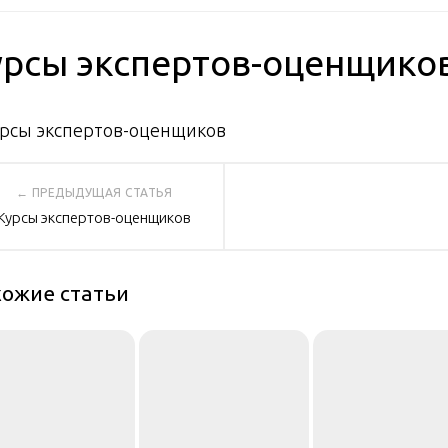
урсы экспертов-оценщико
вигация
Курсы экспертов-оценщиков
писям
ожие статьи