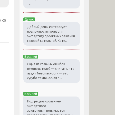
т...
ика
Денис
Добрый день! Интересует
возможность провести
экспертизу проектных решений
газовой котельной. Коте...
Василий
Одна из главных ошибок
руководителей — считать, что
аудит безопасности — это
сугубо техническая п...
Василий
Под рецензированием
экспертного
заключения понимается