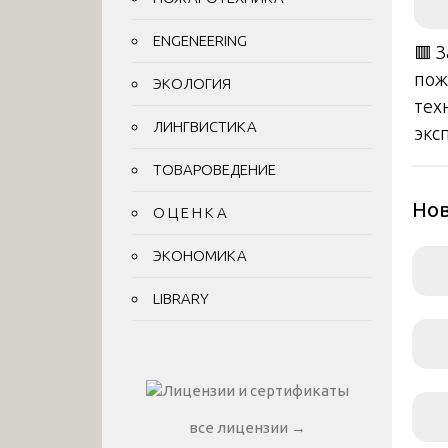
ENGENEERING
🟥 
пож
ЭКОЛОГИЯ
тех
ЛИНГВИСТИКА
экс
ТОВАРОВЕДЕНИЕ
Нов
О Ц Е Н К А
ЭКОНОМИКА
LIBRARY
все лицензии →